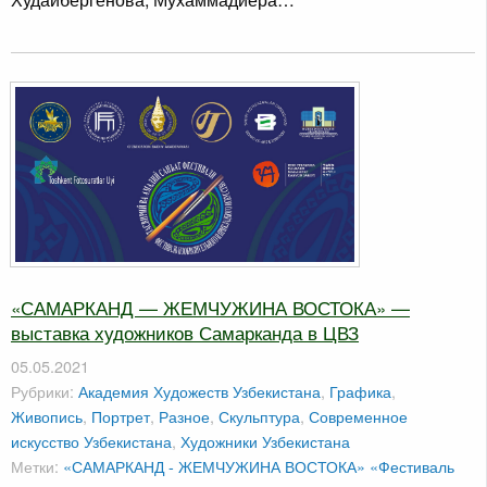
«САМАРКАНД — ЖЕМЧУЖИНА ВОСТОКА» —
выставка художников Самарканда в ЦВЗ
05.05.2021
Рубрики:
Академия Художеств Узбекистана
,
Графика
,
Живопись
,
Портрет
,
Разное
,
Скульптура
,
Современное
искусство Узбекистана
,
Художники Узбекистана
Метки:
«САМАРКАНД - ЖЕМЧУЖИНА ВОСТОКА»
«Фестиваль