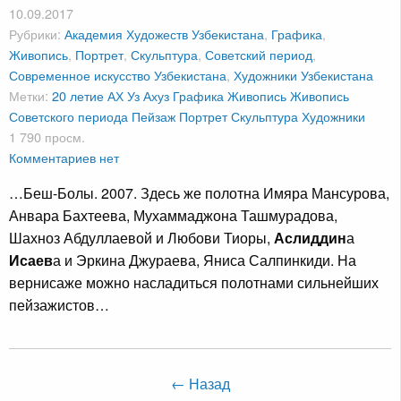
10.09.2017
Рубрики:
Академия Художеств Узбекистана
,
Графика
,
Живопись
,
Портрет
,
Скульптура
,
Советский период
,
Современное искусство Узбекистана
,
Художники Узбекистана
Метки:
20 летие АХ Уз
Ахуз
Графика
Живопись
Живопись
Советского периода
Пейзаж
Портрет
Скульптура
Художники
1 790 просм.
Комментариев нет
…Беш-Болы. 2007. Здесь же полотна Имяра Мансурова,
Анвара Бахтеева, Мухаммаджона Ташмурадова,
Шахноз Абдуллаевой и Любови Тиоры,
Аслиддин
а
Исаев
а и Эркина Джураева, Яниса Салпинкиди. На
вернисаже можно насладиться полотнами сильнейших
пейзажистов…
← Назад