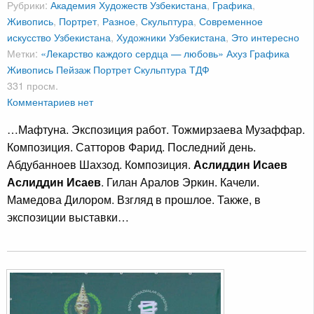
Рубрики:
Академия Художеств Узбекистана
,
Графика
,
Живопись
,
Портрет
,
Разное
,
Скульптура
,
Современное
искусство Узбекистана
,
Художники Узбекистана
,
Это интересно
Метки:
«Лекарство каждого сердца — любовь»
Ахуз
Графика
Живопись
Пейзаж
Портрет
Скульптура
ТДФ
331 просм.
Комментариев нет
…Мафтуна. Экспозиция работ. Тожмирзаева Музаффар.
Композиция. Сатторов Фарид. Последний день.
Абдубанноев Шахзод. Композиция.
Аслиддин Исаев
Аслиддин Исаев
. Гилан Аралов Эркин. Качели.
Мамедова Дилором. Взгляд в прошлое. Также, в
экспозиции выставки…