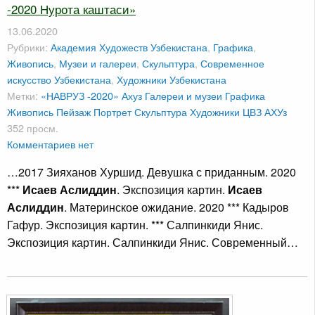
-2020 Нурота каштаси»
13.06.2020
Рубрики:
Академия Художеств Узбекистана
,
Графика
,
Живопись
,
Музеи и галереи
,
Скульптура
,
Современное
искусство Узбекистана
,
Художники Узбекистана
Метки:
«НАВРУЗ -2020»
Ахуз
Галереи и музеи
Графика
Живопись
Пейзаж
Портрет
Скульптура
Художники
ЦВЗ АХУз
352 просм.
Комментариев нет
…2017 Зияханов Хуршид. Девушка с приданным. 2020
***
Исаев Аслиддин
. Экспозиция картин.
Исаев
Аслиддин
. Материнское ожидание. 2020 *** Кадыров
Гафур. Экспозиция картин. *** Салпинкиди Янис.
Экспозиция картин. Салпинкиди Янис. Современный…