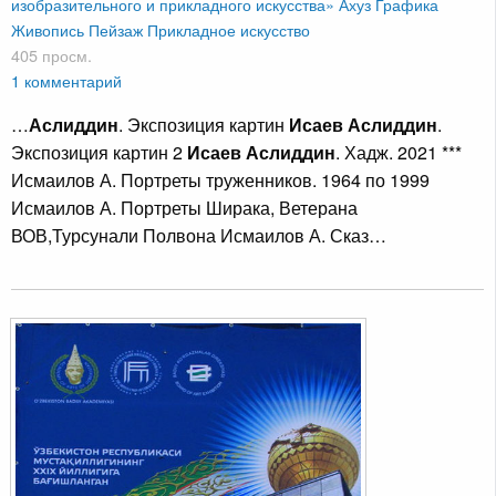
изобразительного и прикладного искусства»
Ахуз
Графика
Живопись
Пейзаж
Прикладное искусство
405 просм.
1 комментарий
…
Аслиддин
. Экспозиция картин
Исаев Аслиддин
.
Экспозиция картин 2
Исаев Аслиддин
. Хадж. 2021 ***
Исмаилов А. Портреты труженников. 1964 по 1999
Исмаилов А. Портреты Ширака, Ветерана
ВОВ,Турсунали Полвона Исмаилов А. Сказ…