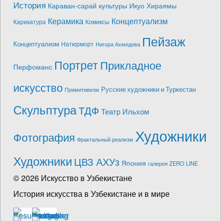
История
Караван-сарай культуры Икуо Хираямы
Керамика
Концептуализм
Карикатура
Комиксы
Пейзаж
Концептуализм
Натюрморт
Нигора Ахмедова
Портрет
Прикладное
Перфоманс
искусство
Русские художники и Туркестан
Примитивизм
Скульптура
ТДФ
Театр Ильхом
Художники
Фотография
Фрактальный реализм
Художники
ЦВЗ АХУз
Япония
галерея ZERO LINE
© 2026 Искусство в Узбекистане
История искусства в Узбекистане и в мире