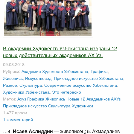
В Академии Художеств Узбекистана избраны 12
новых действительных академиков АХ Уз.
09.03.2018
Рубрики:
Академия Художеств Узбекистана
,
Графика
,
Живопись
,
Искусствовед
,
Прикладное искусство Узбекистана
,
Разное
,
Скульптура
,
Современное искусство Узбекистана
,
Художники Узбекистана
,
Это интересно
Метки:
Ахуз
Графика
Живопись
Новые 12 Академиков АХУз
Прикладное искусство
Скульптура
Художники
1 477 просм.
1 комментарий
…4.
Исаев Аслиддин
— живописец; 5. Ахмадалиев