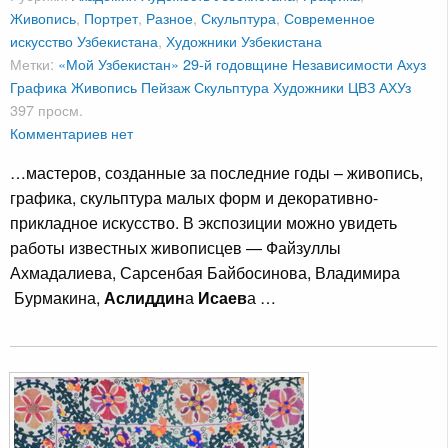
Живопись
,
Портрет
,
Разное
,
Скульптура
,
Современное
искусство Узбекистана
,
Художники Узбекистана
Метки:
«Мой Узбекистан» 29-й годовщине Независимости
Ахуз
Графика
Живопись
Пейзаж
Скульптура
Художники
ЦВЗ АХУз
397 просм.
Комментариев нет
…мастеров, созданные за последние годы – живопись,
графика, скульптура малых форм и декоративно-
прикладное искусство. В экспозиции можно увидеть
работы известных живописцев — Файзуллы
Ахмадалиева, Сарсенбая Байбосинова, Владимира
Бурмакина,
Аслиддин
а
Исаев
а …