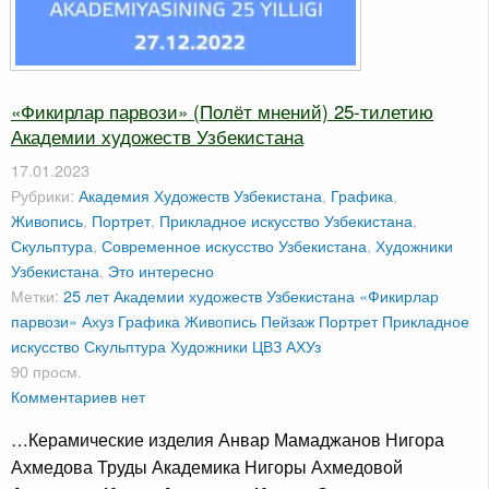
«Фикирлар парвози» (Полёт мнений) 25-тилетию
Академии художеств Узбекистана
17.01.2023
Рубрики:
Академия Художеств Узбекистана
,
Графика
,
Живопись
,
Портрет
,
Прикладное искусство Узбекистана
,
Скульптура
,
Современное искусство Узбекистана
,
Художники
Узбекистана
,
Это интересно
Метки:
25 лет Академии художеств Узбекистана
«Фикирлар
парвози»
Ахуз
Графика
Живопись
Пейзаж
Портрет
Прикладное
искусство
Скульптура
Художники
ЦВЗ АХУз
90 просм.
Комментариев нет
…Керамические изделия Анвар Мамаджанов Нигора
Ахмедова Труды Академика Нигоры Ахмедовой