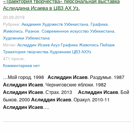
«Траектория творчества» персональная выставка
Аслиддина Исаева в ЦВЗ АХ Уз.
20.09.2019
Рубрики:
Академия Художеств Узбекистана
,
Графика
,
Живопись
,
Разное
,
Современное искусство Узбекистана
,
Художники Узбекистана
Метки:
Аслиддин Исаев
Ахуз
Графика
Живопись
Пейзаж
Траектория творчества
Художники
ЦВЗ АХУз
471 просм.
Комментариев нет
…Мой город. 1998
Аслиддин Исаев
. Раздумье. 1987
Аслиддин Исаев
. Черниговские яблоки. 1982
Аслиддин Исаев
. Страх. 2013
Аслиддин Исаев
. Бой
быков. 2000
Аслиддин Исаев
. Оракул. 2010-11
Аслиддин Исаев
….