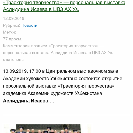
«Траектория творчества» — персональная выставка
Аслиддина Исаева в ЦВЗ АХ Уз.
12.09.2019
Рубрики:
Новости
Метки:
77 просм.
Комментарии
к записи «Траектория творчества» —
персональная выставка Аслиддина Исаева в ЦВЗ АХ Уз.
отключены
13.09.2019, 17:00 в Центральном выставочном зале
Академии художеств Узбекистана состоится открытие
персональной выставки «Траектория творчества»
академика Академии художеств Узбекистана
Аслиддин
а
Исаев
а….