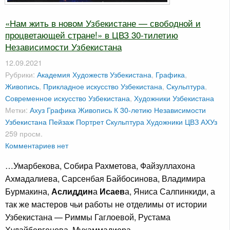
«Нам жить в новом Узбекистане — свободной и
процветающей стране!» в ЦВЗ 30-тилетию
Независимости Узбекистана
12.09.2021
Рубрики:
Академия Художеств Узбекистана
,
Графика
,
Живопись
,
Прикладное искусство Узбекистана
,
Скульптура
,
Современное искусство Узбекистана
,
Художники Узбекистана
Метки:
Ахуз
Графика
Живопись
К 30-летию Независимости
Узбекистана
Пейзаж
Портрет
Скульптура
Художники
ЦВЗ АХУз
259 просм.
Комментариев нет
…Умарбекова, Собира Рахметова, Файзуллахона
Ахмадалиева, Сарсенбая Байбосинова, Владимира
Бурмакина,
Аслиддин
а
Исаев
а, Яниса Салпинкиди, а
так же мастеров чьи работы не отделимы от истории
Узбекистана — Риммы Гаглоевой, Рустама
Худайбергенова, Мухаммадиера…