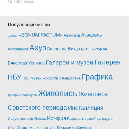
12 706 просм.
Популярные метки
Акварель
«BONUM FACTUM»
Авангард
Langar
Ахуз
Видеоарт
Биеннале
Актуальное
Виктор Ан
Галерея
Галереи и музеи
Вячеслав Усеинов
Графика
НБУ
Гос. Музей искусств Узбекистана
Живопись
Живопись
Дилором Мамедова
Советского периода
Инсталляция
История
Искусствовед
Караван-сарай культуры
Ислам
Керамика
Икуо Хираямы
Карикатура
Комиксы