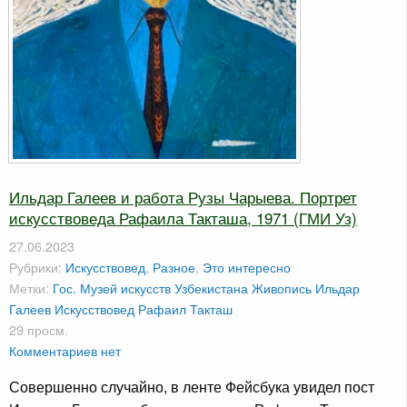
Ильдар Галеев и работа Рузы Чарыева. Портрет
искусствоведа Рафаила Такташа, 1971 (ГМИ Уз)
27.06.2023
Рубрики:
Искусствовед
,
Разное
,
Это интересно
Метки:
Гос. Музей искусств Узбекистана
Живопись
Ильдар
Галеев
Искусствовед
Рафаил Такташ
29 просм.
Комментариев нет
Совершенно случайно, в ленте Фейсбука увидел пост