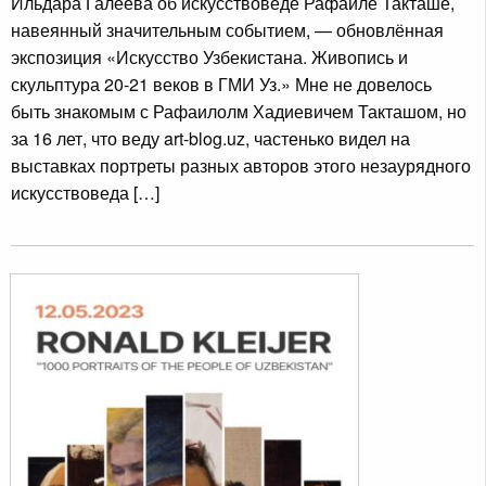
Ильдара Галеева об искусствоведе Рафаиле Такташе,
навеянный значительным событием, — обновлённая
экспозиция «Искусство Узбекистана. Живопись и
скульптура 20-21 веков в ГМИ Уз.» Мне не довелось
быть знакомым с Рафаилолм Хадиевичем Такташом, но
за 16 лет, что веду art-blog.uz, частенько видел на
выставках портреты разных авторов этого незаурядного
искусствоведа […]