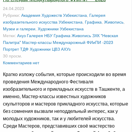
24.04.2023
Рубрики:
Академия Художеств Узбекистана
,
Галерея
изобразительного искусства Узбекистана
,
Графика
,
Живопись
,
Музеи и галереи
,
Художники Узбекистана
Метки:
Ахуз
Галерея НБУ
Графика
Живопись
ЗХК "Невская
Палитра"
Мастер-классы
Междунарожный ФИиПИ -2023
Портрет
ТДФ
Художники
ЦВЗ АХУз
30 просм.
Комментариев нет
Кратко изложу события, которые происходили во время
проведения Международного Фестиваля
изобразительного и прикладных искусств в Ташкенте, а
именно, Мастер-классы известных художников
скульпторов и мастеров прикладного искусства, которые
без сомнения вызвали неподдельный интерес, как у
молодых художников, так и у любителей искусства.
Среди Мастеров, представивших своё мастерство