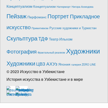
Концептуализм
Концептуализм
Натюрморт
Нигора Ахмедова
Пейзаж
Портрет
Прикладное
Перфоманс
искусство
Русские художники и Туркестан
Примитивизм
Скульптура
ТДФ
Театр Ильхом
Художники
Фотография
Фрактальный реализм
Художники
ЦВЗ АХУз
Япония
галерея ZERO LINE
© 2023 Искусство в Узбекистане
История искусства в Узбекистане и в мире