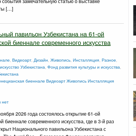
о события замечательную статью о выставке
ты […]
ный павильон Узбекистана на 61-ой
кой биеннале современного искусства
нале
,
Видеоарт
,
Дизайн
,
Живопись
,
Инсталляция
,
Разное
,
искусство Узбекистана
,
Фонд развития культуры и искусства
,
бекистана
енецианская биеннале
Видеоарт
Живопись
Инсталляция
 нет
ноября 2026 года состоялось открытие 61-ой
й биеннале современного искусства, где в 3-й раз
ткрыт Национального павильона Узбекистана с