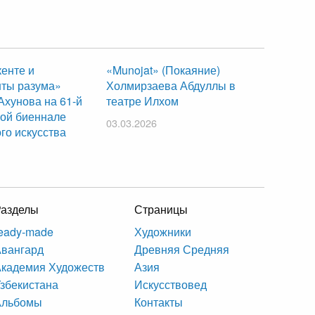
енте и
«Munojat» (Покаяние)
ты разума»
Холмирзаева Абдуллы в
Ахунова на 61-й
театре Илхом
ой биеннале
03.03.2026
го искусства
Разделы
Страницы
eady-made
Художники
вангард
Древняя Средняя
кадемия Художеств
Азия
збекистана
Искусствовед
Альбомы
Контакты