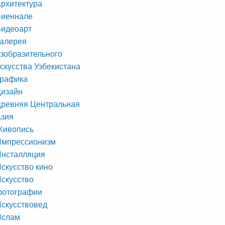
рхитектура
Биеннале
Видеоарт
алерея
зобразительного
скусства Узбекистана
Графика
Дизайн
ревняя Центральная
Азия
Живопись
Импрессионизм
Инсталляция
скусство кино
скусство
фотографии
скусствовед
Ислам