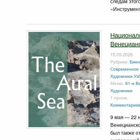
следам этог
«Инструмен
Националь
Венецианс
15.05.2026
Рубрики:
Биен
Современное 
Художники Уз
Метки:
61-я В
Художники
1 просм.
Комментариев
9 мая — 22 
Венецианско
был также о