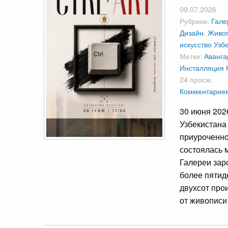
09.07.2026
Рубрики:
Гале
Дизайн
,
Живо
искусство Узб
Метки:
Аванга
Инсталляция
24 просм.
Комментариев
30 июня 202
Узбекистана
приуроченно
состоялась 
Галереи за
более пятид
двухсот про
от живописи 