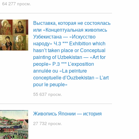
64 277 просм.
Выставка, которая не состоялась
или «Концептуальная живопись
Узбекистана — «Искусство
народу» Ч.3 *** Exhibition which
hasn’t taken place or Сonceptual
painting of Uzbekistan — «Art for
people» Р.3 *** L’exposition
annulée ou «La peinture
conceptuelle d’Ouzbekistan – L’art
pour le peuple»
55 637 просм.
Живопись Японии — история
27 732 просм.