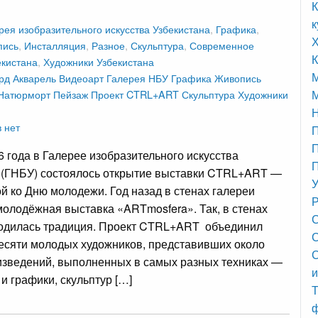
К
к
рея изобразительного искусства Узбекистана
,
Графика
,
пись
,
Инсталляция
,
Разное
,
Скульптура
,
Современное
К
екистана
,
Художники Узбекистана
рд
Акварель
Видеоарт
Галерея НБУ
Графика
Живопись
Натюрморт
Пейзаж
Проект CTRL+ART
Скульптура
Художники
М
 нет
П
6 года в Галерее изобразительного искусства
П
 (ГНБУ) состоялось открытие выставки CTRL+ART —
У
й ко Дню молодежи. Год назад в стенах галереи
Р
молодёжная выставка «ARTmosfera». Так, в стенах
С
родилась традиция. Проект CTRL+ART объединил
С
есяти молодых художников, представивших около
изведений, выполненных в самых разных техниках —
и
и графики, скульптур […]
Т