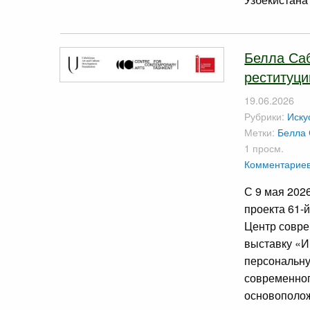
Белла Саб
реституци
19.06.2026
Рубрики:
Иску
Метки:
Белла
1 просм.
Комментариев
С 9 мая 202
проекта 61-
Центр совре
выставку «И
персональну
современног
основополож