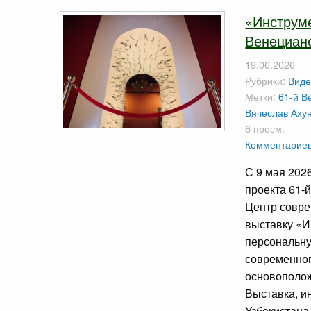
«Инструме
Венецианс
19.06.2026
Рубрики:
Виде
Метки:
61-й В
Вячеслав Аху
6 просм.
Комментариев
С 9 мая 202
проекта 61-
Центр совре
выставку «И
персональну
современног
основополож
Выставка, и
Узбекистана