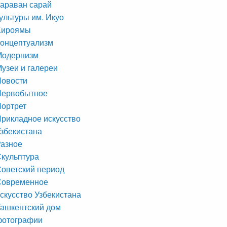
араван сарай
ультуры им. Икуо
Хироямы
онцептуализм
Модернизм
узеи и галереи
Новости
Первобытное
ортрет
рикладное искусство
збекистана
азное
кульптура
оветский период
Современное
скусство Узбекистана
ашкентский дом
фотографии