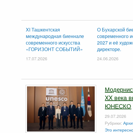
XI Ташкентская
О Бухарской би
международная биеннале
современного и
современного искусства
2027 и её худо
«ГОРИЗОНТ СОБЫТИЙ»
директоре.
17.07.2026
24.06.2026
Модернист
XX века в
ЮНЕСКО
29.07.2026
Рубрики:
Архи
Это интересн