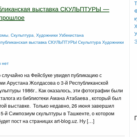
Т
убликанская выставка СКУЛЬПТУРЫ —
Ф
 прошлое
к
У
бомы
,
Скульптура
,
Художники Узбекистана
Э
спубликанская выставка СКУЛЬПТУРЫ
Скульптура
Художники
 нет
случайно на Фейсбуке увидел публикацию с
и Арустана Жолдасова о 3-й Республиканской
ульптуры 1986г.. Как оказалось, эти фотографии были
аталога из библиотеки Амана Атабаева , который был
той выставке. Только недавно, 26 июня завершил
 5-й Симпозиум скульптуры в Ташкенте, о котором
удет пост на страницах art-blog.uz. Ну […]