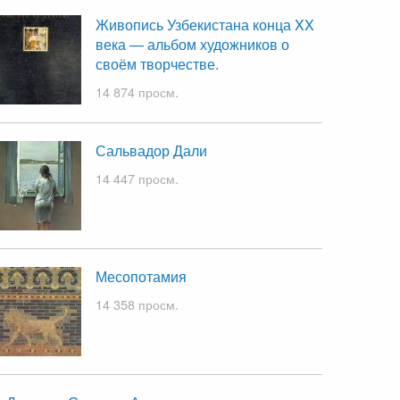
Живопись Узбекистана конца XX
века — альбом художников о
своём творчестве.
14 874 просм.
Сальвадор Дали
14 447 просм.
Месопотамия
14 358 просм.