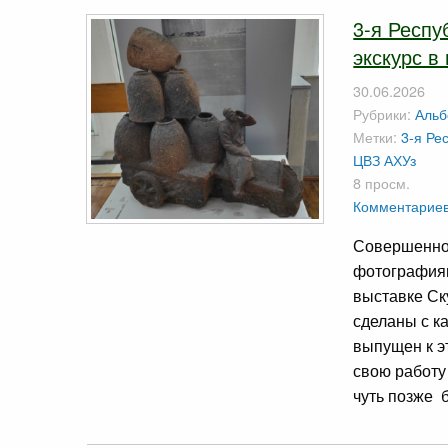
3-я Респ
экскурс в
30.06.2026
Рубрики:
Аль
Метки:
3-я Ре
ЦВЗ АХУз
8 просм.
Комментариев
Совершенно 
фотографиям
выставке Ск
сделаны с к
выпущен к э
свою работу
чуть позже б