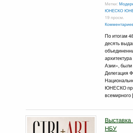
Метки:
Модерн
ЮНЕСКО
ЮН
19 просм.
Комментариев
По итогам 4
десять выда
объединенн
архитектура
Азии», были
Делегация Ф
Национально
ЮНЕСКО прин
всемирного 
Выставка
НБУ