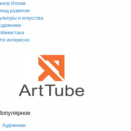
еатр Илхом
онд развития
ультуры и искусства
Художники
збекистана
то интересно
Популярное
Художники