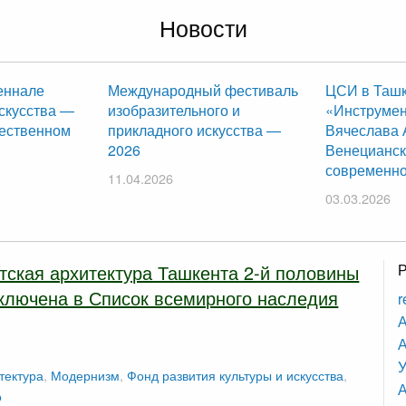
Новости
еннале
Международный фестиваль
ЦСИ в Ташк
скусства —
изобразительного и
«Инструмен
жественном
прикладного искусства —
Вячеслава 
2026
Венецианск
современно
11.04.2026
03.03.2026
ская архитектура Ташкента 2-й половины
ключена в Список всемирного наследия
r
А
А
У
тектура
,
Модернизм
,
Фонд развития культуры и искусства
,
о