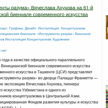
нты разума» Вячеслава Ахунова на 61-й
кой биеннале современного искусства
оарт
,
Графика
,
Дизайн
,
Инсталляция
,
Концептуализм
енецианская биеннале
«Инструменты разума»
Биеннале
нов
Инсталляция
Концептуализм
Художники
 нет
6 года в качестве официального параллельного
й Венецианской биеннале современного искусства
менного искусства в Ташкенте (ЦСИ) представляет
нструменты разума» во дворце Палаццо Франкетти —
ю экспозицию Вячеслава Ахунова, пионера
о искусства Узбекистана и одного из
ников концептуализма в Центральной Азии.
нициированная Фондом развития культуры и искусства
 (ACDF), […]