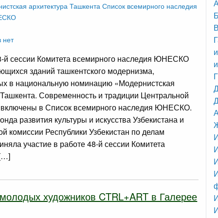
А
истская архитектура Ташкента
Список всемирного наследия
ЕСКО
 нет
Г
и
8-й сессии Комитета всемирного наследия ЮНЕСКО
и
ющихся зданий ташкентского модернизма,
ых в национальную номинацию «Модернистская
 Ташкента. Современность и традиции Центральной
Д
 включены в Список всемирного наследия ЮНЕСКО.
онда развития культуры и искусства Узбекистана и
й комиссии Республики Узбекистан по делам
яла участие в работе 48-й сессии Комитета
[…]
И
И
 молодых художников CTRL+ART в Галерее
И