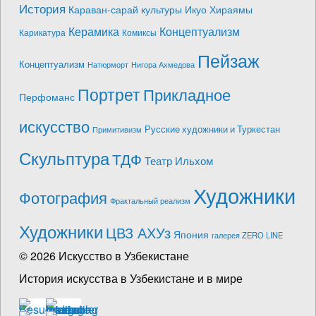
История
Караван-сарай культуры Икуо Хираямы
Керамика
Концептуализм
Карикатура
Комиксы
Пейзаж
Концептуализм
Натюрморт
Нигора Ахмедова
Портрет
Прикладное
Перфоманс
искусство
Русские художники и Туркестан
Примитивизм
Скульптура
ТДФ
Театр Ильхом
Художники
Фотография
Фрактальный реализм
Художники
ЦВЗ АХУз
Япония
галерея ZERO LINE
© 2026 Искусство в Узбекистане
История искусства в Узбекистане и в мире