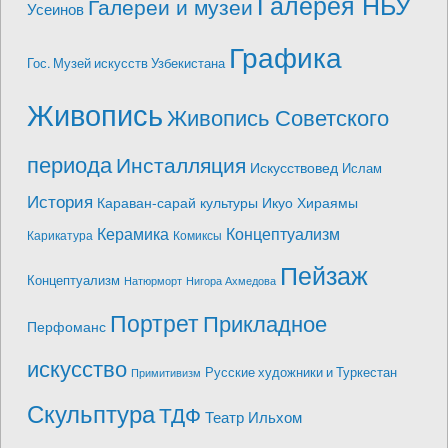
Галерея НБУ
Галереи и музеи
Усеинов
Графика
Гос. Музей искусств Узбекистана
Живопись
Живопись Советского
периода
Инсталляция
Искусствовед
Ислам
История
Караван-сарай культуры Икуо Хираямы
Керамика
Концептуализм
Карикатура
Комиксы
Пейзаж
Концептуализм
Натюрморт
Нигора Ахмедова
Портрет
Прикладное
Перфоманс
искусство
Русские художники и Туркестан
Примитивизм
Скульптура
ТДФ
Театр Ильхом