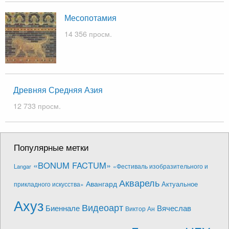
Месопотамия
14 356 просм.
Древняя Средняя Азия
12 733 просм.
Популярные метки
«BONUM FACTUM»
«Фестиваль изобразительного и
Langar
Акварель
Авангард
Актуальное
прикладного искусства»
Ахуз
Видеоарт
Биеннале
Вячеслав
Виктор Ан