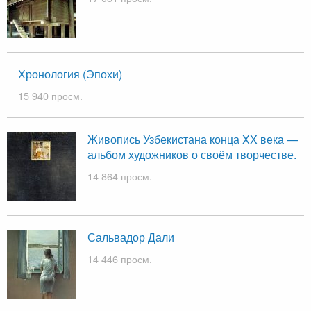
Хронология (Эпохи)
15 940 просм.
Живопись Узбекистана конца XX века —
альбом художников о своём творчестве.
14 864 просм.
Сальвадор Дали
14 446 просм.