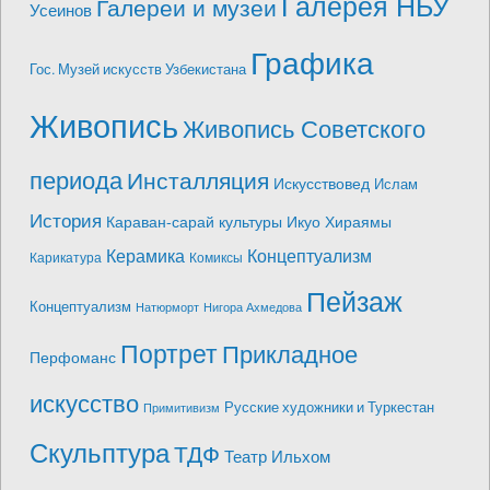
Галерея НБУ
Галереи и музеи
Усеинов
Графика
Гос. Музей искусств Узбекистана
Живопись
Живопись Советского
периода
Инсталляция
Искусствовед
Ислам
История
Караван-сарай культуры Икуо Хираямы
Керамика
Концептуализм
Карикатура
Комиксы
Пейзаж
Концептуализм
Натюрморт
Нигора Ахмедова
Портрет
Прикладное
Перфоманс
искусство
Русские художники и Туркестан
Примитивизм
Скульптура
ТДФ
Театр Ильхом