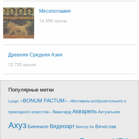
Месопотамия
14 356 просм.
Древняя Средняя Азия
12 733 просм.
Популярные метки
«BONUM FACTUM»
«Фестиваль изобразительного и
Langar
Акварель
Авангард
Актуальное
прикладного искусства»
Ахуз
Видеоарт
Биеннале
Вячеслав
Виктор Ан