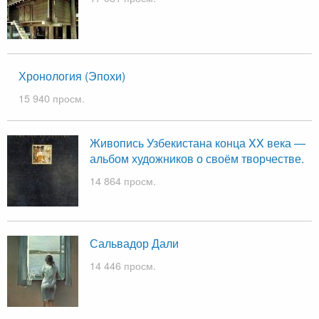
Хронология (Эпохи)
15 940 просм.
Живопись Узбекистана конца XX века —
альбом художников о своём творчестве.
14 864 просм.
Сальвадор Дали
14 446 просм.