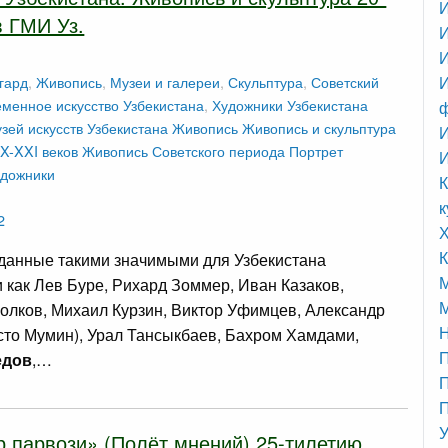
в ГМИ Уз.
И
гард
,
Живопись
,
Музеи и галереи
,
Скульптура
,
Советский
И
менное искусство Узбекистана
,
Художники Узбекистана
узей искусств Узбекистана
Живопись
Живопись и скульптура
И
X-XXI веков
Живопись Советского периода
Портрет
удожники
К
к
2
К
данные такими значимыми для Узбекистана
 как Лев Буре, Рихард Зоммер, Иван Казаков,
М
олков, Михаил Курзин, Виктор Уфимцев, Александр
сто Мумин), Урал Тансыкбаев, Бахром Хамдами,
едов
,…
П
П
У
 парвози» (Полёт мнений) 25-тилетию