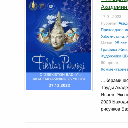
Академии 
17.01.2023
Рубрики:
Акад
Прикладное ис
Узбекистана
,
Метки:
25 лет
Графика
Живо
Художники
ЦВ
90 просм.
Комментариев
…Керамичес
Труды Акад
Исаев. Эксп
2020 Баходи
рисунков Б