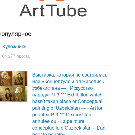
Популярное
Художники
64 277 просм.
Выставка, которая не состоялась
или «Концептуальная живопись
Узбекистана — «Искусство
народу» Ч.3 *** Exhibition which
hasn’t taken place or Сonceptual
painting of Uzbekistan — «Art for
people» Р.3 *** L’exposition
annulée ou «La peinture
conceptuelle d’Ouzbekistan – L’art
pour le peuple»