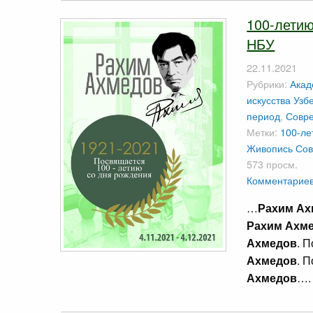
100-лети
НБУ
22.11.2021
Рубрики:
Акад
искусства Узб
период
,
Совре
Метки:
100-ле
Живопись Сов
573 просм.
Комментариев
…
Рахим Ах
Рахим Ахм
Ахмедов
. 
Ахмедов
. 
Ахмедов
….