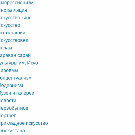
Импрессионизм
Инсталляция
скусство кино
скусство
фотографии
скусствовед
Ислам
араван сарай
ультуры им. Икуо
Хироямы
онцептуализм
Модернизм
узеи и галереи
Новости
Первобытное
ортрет
рикладное искусство
збекистана