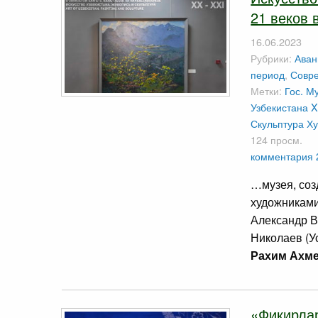
21 веков 
16.06.2023
Рубрики:
Аван
период
,
Совре
Метки:
Гос. М
Узбекистана X
Скульптура
Х
124 просм.
комментария 
…музея, соз
художниками
Александр В
Николаев (У
Рахим Ахм
«Фикирлар