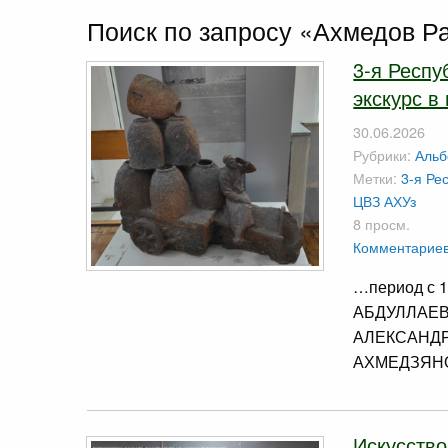
Поиск по запросу «Ахмедов Р
3-я Респ
экскурс в
30.06.2026
Рубрики:
Аль
Метки:
3-я Ре
ЦВЗ АХУз
8 просм.
Комментариев
…период с 
АБДУЛЛАЕВ 
АЛЕКСАНДРОВ
АХМЕДЗЯНО
Искусство