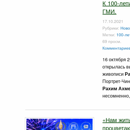
К 100-лет
ГМИ.
17.10.2021
Рубрики:
Ново
Метки:
100-ле
69 просм.
Комментариев
16 октября 
открылась в
живописи
Р
Портрет-Чин
Рахим Ахм
несомненно,
«Нам жить
процветаю