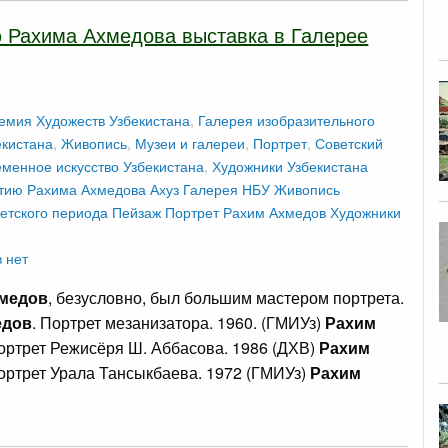
ю Рахима Ахмедова выставка в Галерее
емия Художеств Узбекистана
,
Галерея изобразительного
екистана
,
Живопись
,
Музеи и галереи
,
Портрет
,
Советский
менное искусство Узбекистана
,
Художники Узбекистана
тию Рахима Ахмедова
Ахуз
Галерея НБУ
Живопись
етского периода
Пейзаж
Портрет
Рахим Ахмедов
Художники
 нет
медов
, безусловно, был большим мастером портрета.
едов
. Портрет мезанизатора. 1960. (ГМИУз)
Рахим
Портрет Режисёря Ш. Аббасова. 1986 (ДХВ)
Рахим
Портрет Урала Тансыкбаева. 1972 (ГМИУз)
Рахим