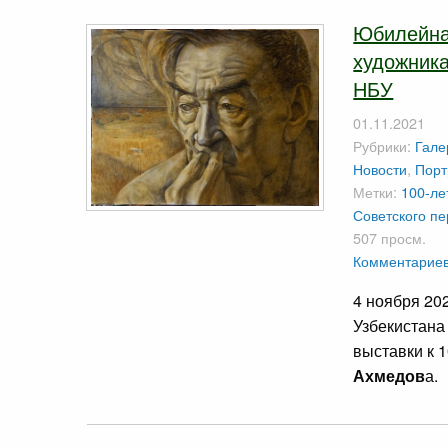
Юбилейна
художника
НБУ
01.11.2021
Рубрики:
Гале
Новости
,
Порт
Метки:
100-ле
Советского п
507 просм.
Комментариев
4 ноября 20
Узбекистана
выставки к 
Ахмедов
а.