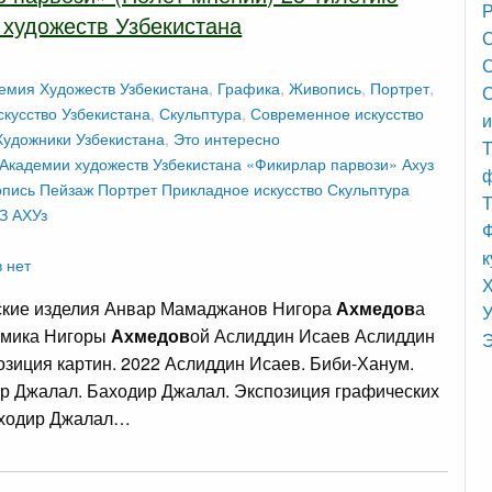
Р
художеств Узбекистана
С
С
емия Художеств Узбекистана
,
Графика
,
Живопись
,
Портрет
,
кусство Узбекистана
,
Скульптура
,
Современное искусство
и
Художники Узбекистана
,
Это интересно
Т
 Академии художеств Узбекистана
«Фикирлар парвози»
Ахуз
пись
Пейзаж
Портрет
Прикладное искусство
Скульптура
Т
З АХУз
Ф
к
 нет
кие изделия Анвар Мамаджанов Нигора
Ахмедов
а
У
емика Нигоры
Ахмедов
ой Аслиддин Исаев Аслиддин
Э
озиция картин. 2022 Аслиддин Исаев. Биби-Ханум.
р Джалал. Баходир Джалал. Экспозиция графических
аходир Джалал…