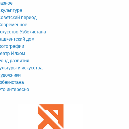
азное
кульптура
оветский период
Современное
скусство Узбекистана
ашкентский дом
фотографии
еатр Илхом
онд развития
ультуры и искусства
Художники
збекистана
то интересно