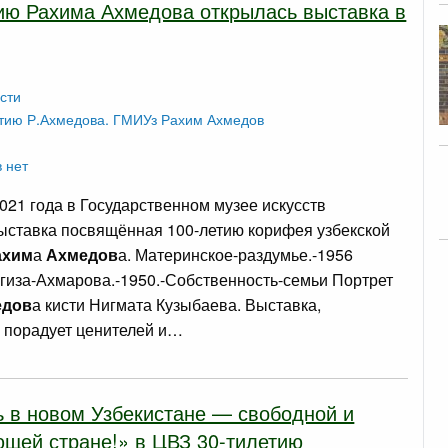
ию Рахима Ахмедова открылась выставка в
сти
тию Р.Ахмедова.
ГМИУз
Рахим Ахмедов
 нет
2021 года в Государственном музее искусств
ыставка посвящённая 100-летию корифея узбекской
ахим
а
Ахмедов
а. Материнское-раздумье.-1956
гиза-Ахмарова.-1950.-Собственность-семьи Портрет
едов
а кисти Нигмата Кузыбаева. Выставка,
 порадует ценителей и…
 в новом Узбекистане — свободной и
щей стране!» в ЦВЗ 30-тилетию