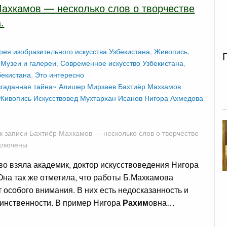
ахкамов — несколько слов о творчестве
.
рея изобразительного искусства Узбекистана
,
Живопись
,
,
Музеи и галереи
,
Современное искусство Узбекистана
,
бекистана
,
Это интересно
гаданная тайна»
Алишер Мирзаев
Бахтиёр Махкамов
Живопись
Искусствовед
Мухтархан Исанов
Нигора Ахмедова
к записи Бахтиёр Махкамов — несколько слов о творчестве
ключены
о взяла академик, доктор искусствоведения Нигора
 Она так же отметила, что работы Б.Махкамова
 особого внимания. В них есть недосказанность и
аинственности. В пример Нигора
Рахим
овна…