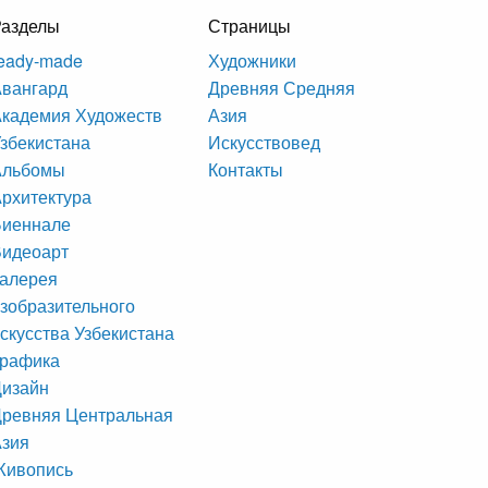
Разделы
Страницы
eady-made
Художники
вангард
Древняя Средняя
кадемия Художеств
Азия
збекистана
Искусствовед
Альбомы
Контакты
рхитектура
Биеннале
Видеоарт
алерея
зобразительного
скусства Узбекистана
Графика
Дизайн
ревняя Центральная
Азия
Живопись