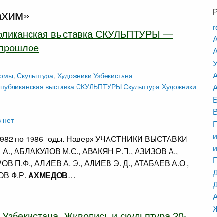
ахим»
r
убликанская выставка СКУЛЬПТУРЫ —
А
 прошлое
А
У
бомы
,
Скульптура
,
Художники Узбекистана
спубликанская выставка СКУЛЬПТУРЫ
Скульптура
Художники
А
 нет
Г
и
1982 по 1986 годы. Наверх УЧАСТНИКИ ВЫСТАВКИ
и
А., АБЛАКУЛОВ М.С., АВАКЯН Р.П., АЗИЗОВ А.,
 П.Ф., АЛИЕВ А. Э., АЛИЕВ Э. Д., АТАБАЕВ А.О.,
В Ф.Р.
АХМЕДОВ
…
Д
 Узбекистана. Живопись и скульптура 20-