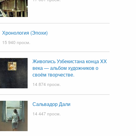
Хронология (Эпохи)
15 940 просм.
Живопись Узбекистана конца XX
века — альбом художников о
своём творчестве.
14 874 просм.
Сальвадор Дали
14 447 просм.