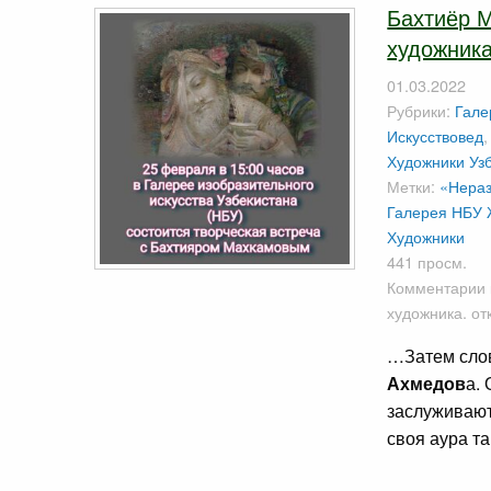
Бахтиёр М
художника
01.03.2022
Рубрики:
Гале
Искусствовед
Художники Уз
Метки:
«Нераз
Галерея НБУ
Художники
441 просм.
Комментарии
художника.
от
…Затем слов
Ахмедов
а.
заслуживают
своя аура т