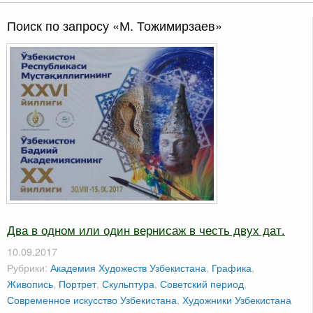
Поиск по запросу «М. Тожимирзаев»
Два в одном или один вернисаж в честь двух дат.
10.09.2017
Рубрики:
Академия Художеств Узбекистана
,
Графика
,
Живопись
,
Портрет
,
Скульптура
,
Советский период
,
Современное искусство Узбекистана
,
Художники Узбекистана