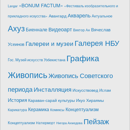
«BONUM FACTUM»
«Фестиваль изобразительного и
Langar
Акварель
Авангард
Актуальное
прикладного искусства»
Ахуз
Видеоарт
Биеннале
Вячеслав
Виктор Ан
Галерея НБУ
Галереи и музеи
Усеинов
Графика
Гос. Музей искусств Узбекистана
Живопись
Живопись Советского
периода
Инсталляция
Искусствовед
Ислам
История
Караван-сарай культуры Икуо Хираямы
Керамика
Концептуализм
Карикатура
Комиксы
Пейзаж
Концептуализм
Натюрморт
Нигора Ахмедова