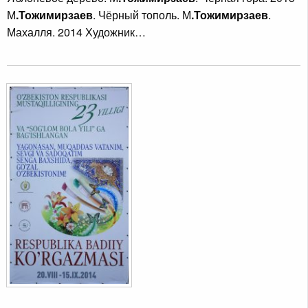
М
.Тожимирзаев
. Чёрный тополь. М
.Тожимирзаев
.
Махалля. 2014 Художник…