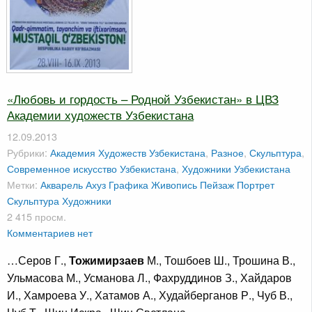
«Любовь и гордость – Родной Узбекистан» в ЦВЗ
Академии художеств Узбекистана
12.09.2013
Рубрики:
Академия Художеств Узбекистана
,
Разное
,
Скульптура
,
Современное искусство Узбекистана
,
Художники Узбекистана
Метки:
Акварель
Ахуз
Графика
Живопись
Пейзаж
Портрет
Скульптура
Художники
2 415 просм.
Комментариев нет
…Серов Г.,
Тожимирзаев
М., Тошбоев Ш., Трошина В.,
Ульмасова М., Усманова Л., Фахруддинов З., Хайдаров
И., Хамроева У., Хатамов А., Худайберганов Р., Чуб В.,