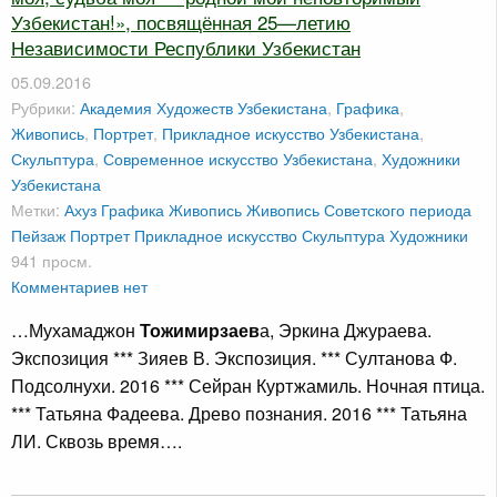
Узбекистан!», посвящённая 25—летию
Независимости Республики Узбекистан
05.09.2016
Рубрики:
Академия Художеств Узбекистана
,
Графика
,
Живопись
,
Портрет
,
Прикладное искусство Узбекистана
,
Скульптура
,
Современное искусство Узбекистана
,
Художники
Узбекистана
Метки:
Ахуз
Графика
Живопись
Живопись Советского периода
Пейзаж
Портрет
Прикладное искусство
Скульптура
Художники
941 просм.
Комментариев нет
…Мухамаджон
Тожимирзаев
а, Эркина Джураева.
Экспозиция *** Зияев В. Экспозиция. *** Султанова Ф.
Подсолнухи. 2016 *** Сейран Куртжамиль. Ночная птица.
*** Татьяна Фадеева. Древо познания. 2016 *** Татьяна
ЛИ. Сквозь время….