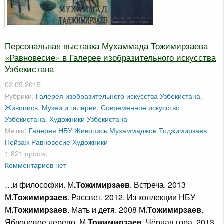
Персональная выставка Мухаммада Тожимирзаева
«Равновесие» в Галерее изобразительного искусства
Узбекистана
02.05.2015
Рубрики:
Галерея изобразительного искусства Узбекистана
,
Живопись
,
Музеи и галереи
,
Современное искусство
Узбекистана
,
Художники Узбекистана
Метки:
Галерея НБУ
Живопись
Мухаммаджон Тоджимирзаев
Пейзаж
Равновесие
Художники
1 821 просм.
Комментариев нет
…и философии. М
.Тожимирзаев
. Встреча. 2013
М
.Тожимирзаев
. Рассвет. 2012. Из коллекции НБУ
М
.Тожимирзаев
. Мать и детя. 2008 М
.Тожимирзаев
.
Яблоневое дерево. М
.Тожимирзаев
. Чёрная гора. 2013