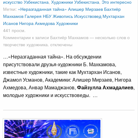
искусство Узбекистана
,
Художники Узбекистана
,
Это интересно
Метки:
«Неразгаданная тайна»
Алишер Мирзаев
Бахтиёр
Махкамов
Галерея НБУ
Живопись
Искусствовед
Мухтархан
Исанов
Нигора Ахмедова
Художники
441 просм.
Комментарии
к записи Бахтиёр Махкамов — несколько слов о
творчестве художника.
отключены
…«Неразгаданная тайна». На обсуждении
присутствовали друзья-художники Б. Махкамова,
известные художники, такие как Мухтархан Исанов,
Джамол Усманов, Академики: Алишер Мирзаев, Нигора
Ахмедова, Анвар Мамаджанов,
Файзулла Ахмадалиев
,
молодые художники и искусствоведы. …