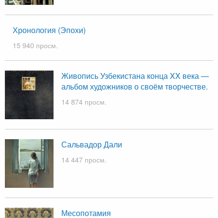
Хронология (Эпохи)
15 940 просм.
Живопись Узбекистана конца XX века —
альбом художников о своём творчестве.
14 874 просм.
Сальвадор Дали
14 447 просм.
Месопотамия