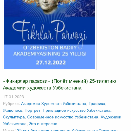
«Фикирлар парвози» (Полёт мнений) 25-тилетию
Академии художеств Узбекистана
17.01.2023
Рубрики:
Академия Художеств Узбекистана
,
Графика
,
Живопись
,
Портрет
,
Прикладное искусство Узбекистана
,
Скульптура
,
Современное искусство Узбекистана
,
Художники
Узбекистана
,
Это интересно
Метки:
25 лет Академии художеств Узбекистана
«Фикирлар