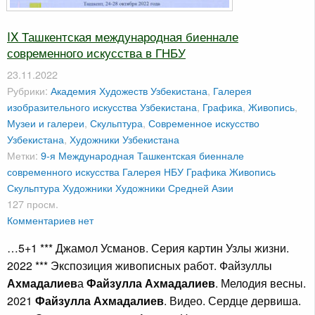
IX Ташкентская международная биеннале
современного искусства в ГНБУ
23.11.2022
Рубрики:
Академия Художеств Узбекистана
,
Галерея
изобразительного искусства Узбекистана
,
Графика
,
Живопись
,
Музеи и галереи
,
Скульптура
,
Современное искусство
Узбекистана
,
Художники Узбекистана
Метки:
9-я Международная Ташкентская биеннале
современного искусства
Галерея НБУ
Графика
Живопись
Скульптура
Художники
Художники Средней Азии
127 просм.
Комментариев нет
…5+1 *** Джамол Усманов. Серия картин Узлы жизни.
2022 *** Экспозиция живописных работ. Файзуллы
Ахмадалиев
а
Файзулла Ахмадалиев
. Мелодия весны.
2021
Файзулла Ахмадалиев
. Видео. Сердце дервиша.