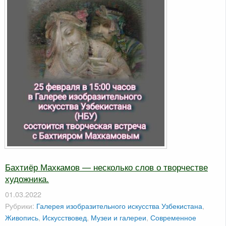
Бахтиёр Махкамов — несколько слов о творчестве
художника.
01.03.2022
Рубрики:
Галерея изобразительного искусства Узбекистана
,
Живопись
,
Искусствовед
,
Музеи и галереи
,
Современное