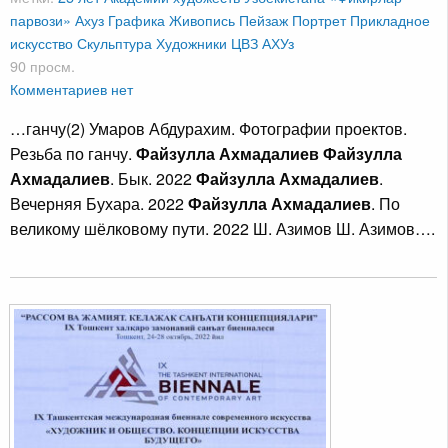
парвози»
Ахуз
Графика
Живопись
Пейзаж
Портрет
Прикладное
искусство
Скульптура
Художники
ЦВЗ АХУз
90 просм.
Комментариев нет
…ганчу(2) Умаров Абдурахим. Фотографии проектов.
Резьба по ганчу.
Файзулла Ахмадалиев Файзулла
Ахмадалиев
. Бык. 2022
Файзулла Ахмадалиев
.
Вечерняя Бухара. 2022
Файзулла Ахмадалиев
. По
великому шёлковому пути. 2022 Ш. Азимов Ш. Азимов….