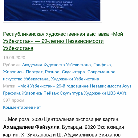
Республиканская художественная выставка «Мой
Узбекистан» — 29-летию Независимости
Узбекистана
19.09.2020
Рубрики:
Академия Художеств Узбекистана
,
Графика
,
Живопись
,
Портрет
,
Разное
,
Скульптура
,
Современное
искусство Узбекистана
,
Художники Узбекистана
Метки:
«Мой Узбекистан» 29-й годовщине Независимости
Ахуз
Графика
Живопись
Пейзаж
Скульптура
Художники
ЦВЗ АХУз
397 просм.
Комментариев нет
…Моя роза. 2020 Центральная экспозиция картин.
Ахмадалиев Файзулла
. Бухарцы. 2020 Экспозиция
картин. Х. Зияханова и Ш. Абдумаликова Зияханов