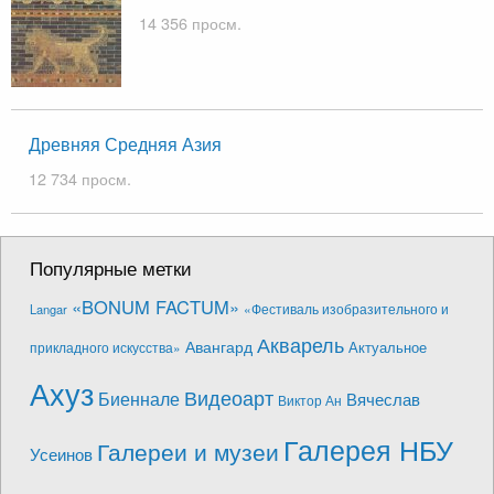
14 356 просм.
Древняя Средняя Азия
12 734 просм.
Популярные метки
«BONUM FACTUM»
«Фестиваль изобразительного и
Langar
Акварель
Авангард
Актуальное
прикладного искусства»
Ахуз
Видеоарт
Биеннале
Вячеслав
Виктор Ан
Галерея НБУ
Галереи и музеи
Усеинов