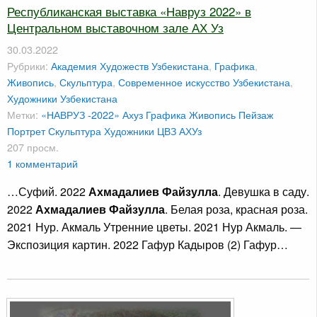
Республиканская выставка «Навруз 2022» в
Центральном выставочном зале АХ Уз
30.03.2022
Рубрики:
Академия Художеств Узбекистана
,
Графика
,
Живопись
,
Скульптура
,
Современное искусство Узбекистана
,
Художники Узбекистана
Метки:
«НАВРУЗ -2022»
Ахуз
Графика
Живопись
Пейзаж
Портрет
Скульптура
Художники
ЦВЗ АХУз
207 просм.
1 комментарий
…Суфий. 2022
Ахмадалиев Файзулла
. Девушка в саду.
2022
Ахмадалиев Файзулла
. Белая роза, красная роза.
2021 Нур. Акмаль Утренние цветы. 2021 Нур Акмаль. —
Экспозиция картин. 2022 Гафур Кадыров (2) Гафур…