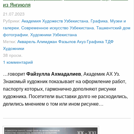
из Янгиюля
21.07.2023
Рубрики:
Академия Художеств Узбекистана
,
Графика
,
Музеи и
галереи
,
Современное искусство Узбекистана
,
Ташкентский дом
фотографии
,
Художники Узбекистана
Метки:
Акварель
Алимджан Фазылов
Ахуз
Графика
ТДФ
Художники
38 просм.
1 комментарий
…говорит
Файзулла Ахмадалиев
, Академик АХ Уз.
Знакомый художник показывает на оформление работ,
паспорту которых, гармонично дополняют рисунки
художника. Посетители выставки долго не расходились,
делились мнением о том или ином рисунке…