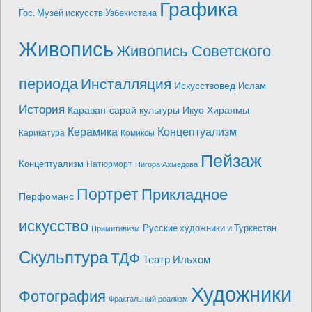
Графика
Гос. Музей искусств Узбекистана
Живопись
Живопись Советского
периода
Инсталляция
Искусствовед
Ислам
История
Караван-сарай культуры Икуо Хираямы
Керамика
Концептуализм
Карикатура
Комиксы
Пейзаж
Концептуализм
Натюрморт
Нигора Ахмедова
Портрет
Прикладное
Перфоманс
искусство
Русские художники и Туркестан
Примитивизм
Скульптура
ТДФ
Театр Ильхом
Художники
Фотография
Фрактальный реализм