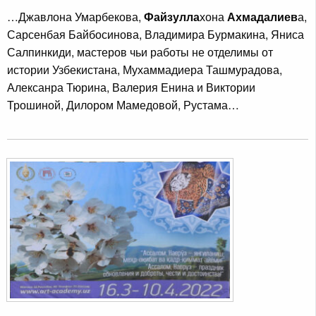
…Джавлона Умарбекова,
Файзулла
хона
Ахмадалиев
а,
Сарсенбая Байбосинова, Владимира Бурмакина, Яниса
Салпинкиди, мастеров чьи работы не отделимы от
истории Узбекистана, Мухаммадиера Ташмурадова,
Алексанра Тюрина, Валерия Енина и Виктории
Трошиной, Дилором Мамедовой, Рустама…