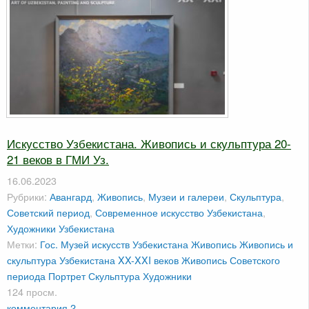
Искусство Узбекистана. Живопись и скульптура 20-
21 веков в ГМИ Уз.
16.06.2023
Рубрики:
Авангард
,
Живопись
,
Музеи и галереи
,
Скульптура
,
Советский период
,
Современное искусство Узбекистана
,
Художники Узбекистана
Метки:
Гос. Музей искусств Узбекистана
Живопись
Живопись и
скульптура Узбекистана XX-XXI веков
Живопись Советского
периода
Портрет
Скульптура
Художники
124 просм.
комментария 2