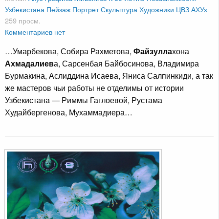
Узбекистана
Пейзаж
Портрет
Скульптура
Художники
ЦВЗ АХУз
259 просм.
Комментариев нет
…Умарбекова, Собира Рахметова,
Файзулла
хона
Ахмадалиев
а, Сарсенбая Байбосинова, Владимира
Бурмакина, Аслиддина Исаева, Яниса Салпинкиди, а так
же мастеров чьи работы не отделимы от истории
Узбекистана — Риммы Гаглоевой, Рустама
Худайбергенова, Мухаммадиера…