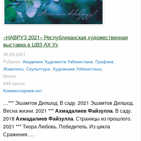
«НАВРУЗ 2021» Республиканская художественная
выставка в ЦВЗ АХ Уз
30.03.2021
Рубрики:
Академия Художеств Узбекистана
,
Графика
,
Живопись
,
Скульптура
,
Художники Узбекистана
Метки:
449 просм.
Комментариев нет
…*** Эшамтов Дилшод. В саду. 2021 Эшамтов Дилшод.
Весна жизни. 2021 ***
Ахмадалиев Файзулла
. В саду.
2018
Ахмадалиев Файзулла
. Страницы из прошлого.
2021 *** Тиора Любовь. Победитель. Из цикла
Сражения….