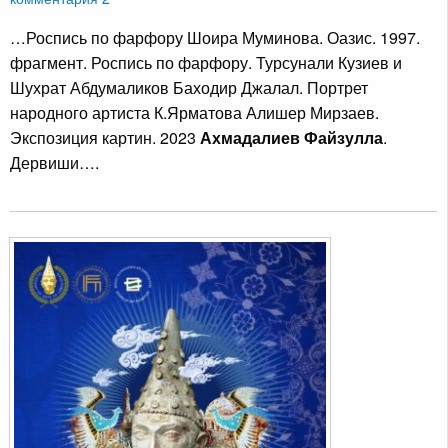
…Роспись по фарфору Шоира Муминова. Оазис. 1997.
фрагмент. Роспись по фарфору. Турсунали Кузиев и
Шухрат Абдумаликов Баходир Джалал. Портрет
народного артиста К.Ярматова Алишер Мирзаев.
Экспозиция картин. 2023
Ахмадалиев Файзулла
.
Дервиши….