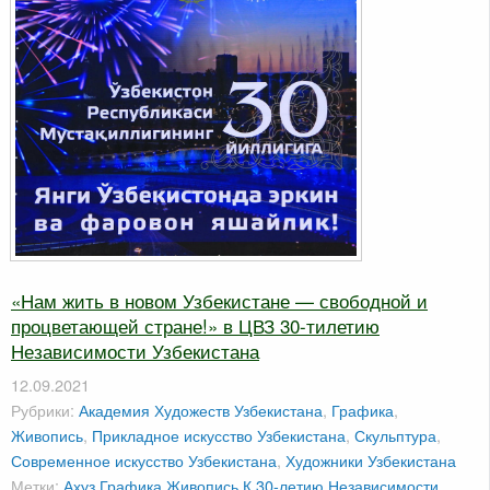
«Нам жить в новом Узбекистане — свободной и
процветающей стране!» в ЦВЗ 30-тилетию
Независимости Узбекистана
12.09.2021
Рубрики:
Академия Художеств Узбекистана
,
Графика
,
Живопись
,
Прикладное искусство Узбекистана
,
Скульптура
,
Современное искусство Узбекистана
,
Художники Узбекистана
Метки:
Ахуз
Графика
Живопись
К 30-летию Независимости