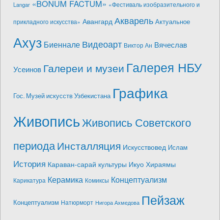
«BONUM FACTUM»
«Фестиваль изобразительного и
Langar
Акварель
Авангард
Актуальное
прикладного искусства»
Ахуз
Видеоарт
Биеннале
Вячеслав
Виктор Ан
Галерея НБУ
Галереи и музеи
Усеинов
Графика
Гос. Музей искусств Узбекистана
Живопись
Живопись Советского
периода
Инсталляция
Искусствовед
Ислам
История
Караван-сарай культуры Икуо Хираямы
Керамика
Концептуализм
Карикатура
Комиксы
Пейзаж
Концептуализм
Натюрморт
Нигора Ахмедова