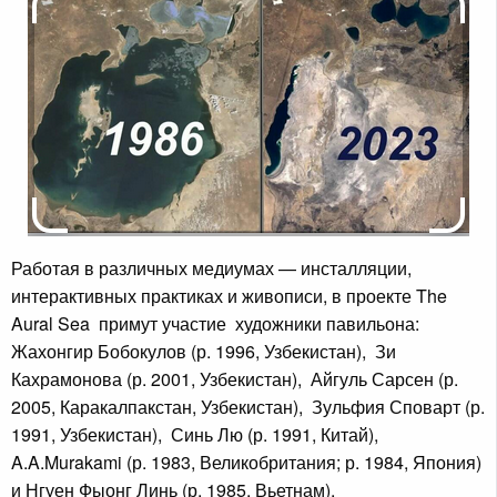
Работая в различных медиумах — инсталляции,
интерактивных практиках и живописи, в проекте The
Aural Sea примут участие художники павильона:
Жахонгир Бобокулов (р. 1996, Узбекистан), Зи
Кахрамонова (р. 2001, Узбекистан), Айгуль Сарсен (р.
2005, Каракалпакстан, Узбекистан), Зульфия Споварт (р.
1991, Узбекистан), Синь Лю (р. 1991, Китай),
A.A.Murakami (р. 1983, Великобритания; р. 1984, Япония)
и Нгуен Фыонг Линь (р. 1985, Вьетнам).