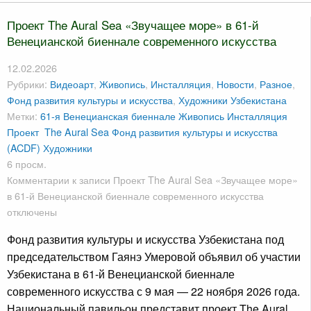
Проект The Aural Sea «Звучащее море» в 61-й
Венецианской биеннале современного искусства
12.02.2026
Рубрики:
Видеоарт
,
Живопись
,
Инсталляция
,
Новости
,
Разное
,
Фонд развития культуры и искусства
,
Художники Узбекистана
Метки:
61-я Венецианская биеннале
Живопись
Инсталляция
Проект The Aural Sea
Фонд развития культуры и искусства
(ACDF)
Художники
6 просм.
Комментарии
к записи Проект The Aural Sea «Звучащее море»
в 61-й Венецианской биеннале современного искусства
отключены
Фонд развития культуры и искусства Узбекистана под
председательством Гаянэ Умеровой объявил об участии
Узбекистана в 61-й Венецианской биеннале
современного искусства с 9 мая — 22 ноября 2026 года.
Национальный павильон представит проект The Aural