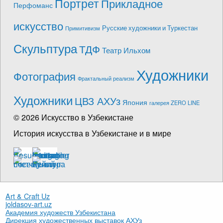
Портрет
Прикладное
Перфоманс
искусство
Русские художники и Туркестан
Примитивизм
Скульптура
ТДФ
Театр Ильхом
Художники
Фотография
Фрактальный реализм
Художники
ЦВЗ АХУз
Япония
галерея ZERO LINE
© 2026 Искусство в Узбекистане
История искусства в Узбекистане и в мире
Art & Craft Uz
joldasov-art.uz
Академия художеств Узбекистана
Дирекция художественных выставок АХУз