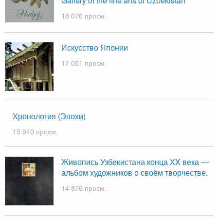
Gallery of the fine arts of Uzbekistan
18 076 просм.
Искусство Японии
17 081 просм.
Хронология (Эпохи)
15 940 просм.
Живопись Узбекистана конца XX века —
альбом художников о своём творчестве.
14 876 просм.