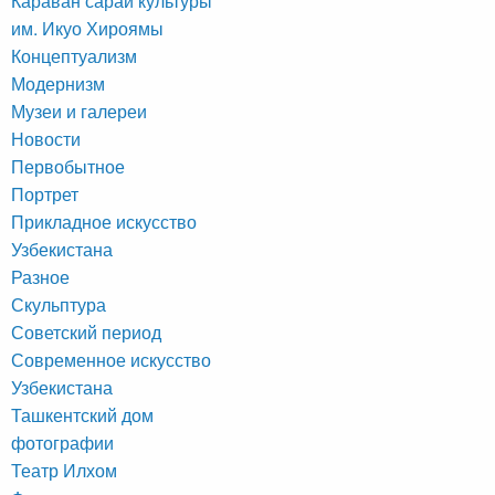
Караван сарай культуры
им. Икуо Хироямы
Концептуализм
Модернизм
Музеи и галереи
Новости
Первобытное
Портрет
Прикладное искусство
Узбекистана
Разное
Скульптура
Советский период
Современное искусство
Узбекистана
Ташкентский дом
фотографии
Театр Илхом