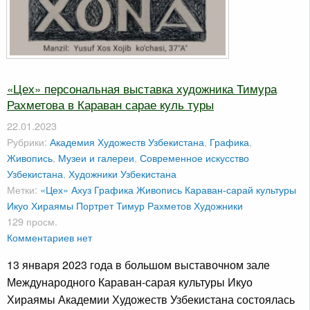
«Цех» персональная выставка художника Тимура
Рахметова в Караван сарае куль туры
22.01.2023
Рубрики:
Академия Художеств Узбекистана
,
Графика
,
Живопись
,
Музеи и галереи
,
Современное искусство
Узбекистана
,
Художники Узбекистана
Метки:
«Цех»
Ахуз
Графика
Живопись
Караван-сарай культуры
Икуо Хираямы
Портрет
Тимур Рахметов
Художники
129 просм.
Комментариев нет
13 января 2023 года в большом выставочном зале
Международного Караван-сарая культуры Икуо
Хираямы Академии Художеств Узбекистана состоялась