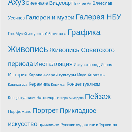
Ахуз
Видеоарт
Биеннале
Вячеслав
Виктор Ан
Галерея НБУ
Галереи и музеи
Усеинов
Графика
Гос. Музей искусств Узбекистана
Живопись
Живопись Советского
периода
Инсталляция
Искусствовед
Ислам
История
Караван-сарай культуры Икуо Хираямы
Керамика
Концептуализм
Карикатура
Комиксы
Пейзаж
Концептуализм
Натюрморт
Нигора Ахмедова
Портрет
Прикладное
Перфоманс
искусство
Русские художники и Туркестан
Примитивизм