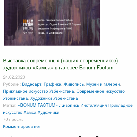
Выставка современных (наших современников)
художников «Хамса» в галерее Bonum Factum
24.02.2023
Рубрики:
Видеоарт
,
Графика
,
Живопись
,
Музеи и галереи
,
Прикладное искусство Узбекистана
,
Современное искусство
Узбекистана
,
Художники Узбекистана
Метки:
«BONUM FACTUM»
Живопись
Инсталляция
Прикладное
искусство
Хамса
Художники
70 просм.
Комментариев нет