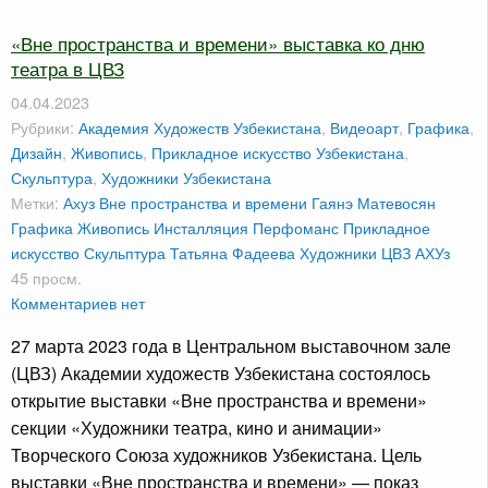
«Вне пространства и времени» выставка ко дню
театра в ЦВЗ
04.04.2023
Рубрики:
Академия Художеств Узбекистана
,
Видеоарт
,
Графика
,
Дизайн
,
Живопись
,
Прикладное искусство Узбекистана
,
Скульптура
,
Художники Узбекистана
Метки:
Ахуз
Вне пространства и времени
Гаянэ Матевосян
Графика
Живопись
Инсталляция
Перфоманс
Прикладное
искусство
Скульптура
Татьяна Фадеева
Художники
ЦВЗ АХУз
45 просм.
Комментариев нет
27 марта 2023 года в Центральном выставочном зале
(ЦВЗ) Академии художеств Узбекистана состоялось
открытие выставки «Вне пространства и времени»
секции «Художники театра, кино и анимации»
Творческого Союза художников Узбекистана. Цель
выставки «Вне пространства и времени» — показ