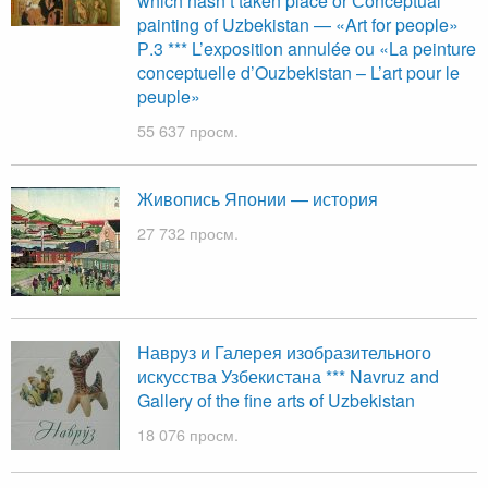
which hasn’t taken place or Сonceptual
painting of Uzbekistan — «Art for people»
Р.3 *** L’exposition annulée ou «La peinture
conceptuelle d’Ouzbekistan – L’art pour le
peuple»
55 637 просм.
Живопись Японии — история
27 732 просм.
Навруз и Галерея изобразительного
искусства Узбекистана *** Navruz and
Gallery of the fine arts of Uzbekistan
18 076 просм.