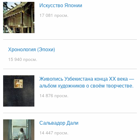
Искусство Японии
17 081 просм.
Хронология (Эпохи)
15 940 просм.
Живопись Узбекистана конца XX века —
альбом художников о своём творчестве.
14 876 просм.
Сальвадор Дали
14 447 просм.