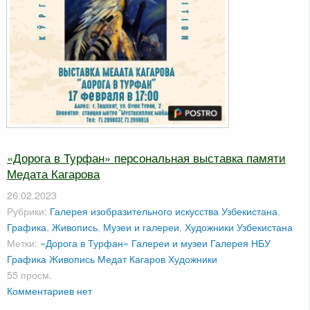
«Дорога в Турфан» персональная выставка памяти
Медата Кагарова
26.02.2023
Рубрики:
Галерея изобразительного искусства Узбекистана
,
Графика
,
Живопись
,
Музеи и галереи
,
Художники Узбекистана
Метки:
«Дорога в Турфан»
Галереи и музеи
Галерея НБУ
Графика
Живопись
Медат Кагаров
Художники
55 просм.
Комментариев нет