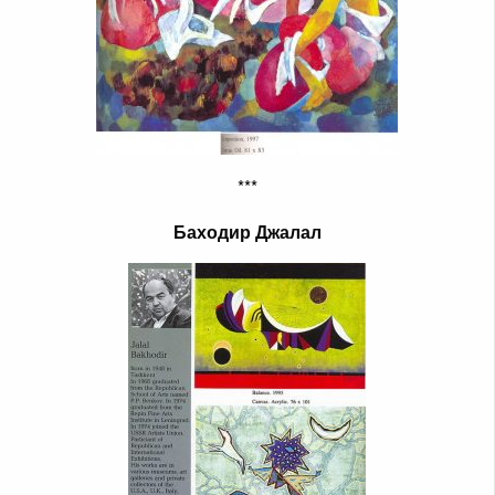
***
Баходир Джалал