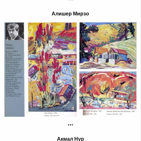
***
Алишер Мирзо
***
Акмал Нур