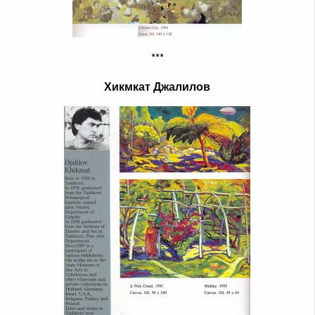
***
Хикмкат Джалилов