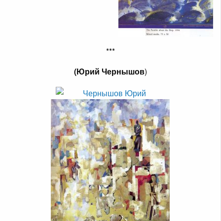
***
(Юрий Чернышов
)