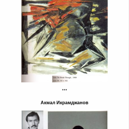
***
Акмал Икрамджанов