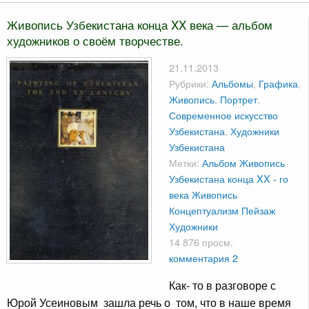
Живопись Узбекистана конца XX века — альбом
художников о своём творчестве.
21.11.2013
Рубрики:
Альбомы
,
Графика
,
Живопись
,
Портрет
,
Современное искусство
Узбекистана
,
Художники
Узбекистана
Метки:
Альбом Живопись
Узбекистана конца XX - го
века
Живопись
Концептуализм
Пейзаж
Художники
14 876 просм.
комментария 2
Как- то в разговоре с
Юрой Усеиновым зашла речь о том, что в наше время