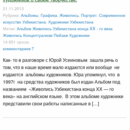
21.11.2013
Рубрики:
Альбомы
,
Графика
,
Живопись
,
Портрет
,
Современное
искусство Узбекистана
,
Художники Узбекистана
Метки:
Альбом Живопись Узбекистана конца XX - го века
Живопись
Концептуализм
Пейзаж
Художники
14 651 просм.
комментариев 7
Как- то в разговоре с Юрой Усеиновым зашла речь о
том, что в наше время мало издаются или вообще не
издаются альбомы художников. Юра упомянул, что в
1997г на средства художников был издан Альбом под
названием «Живопись Узбекистана конца XX — го
века» на английском языке. В этом альбоме художники
представили свои работы написанные в […]