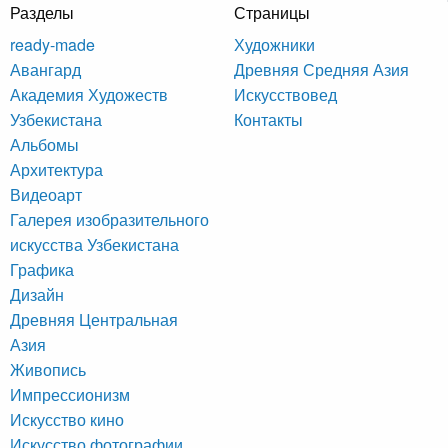
Разделы
Страницы
ready-made
Художники
Авангард
Древняя Средняя Азия
Академия Художеств
Искусствовед
Узбекистана
Контакты
Альбомы
Архитектура
Видеоарт
Галерея изобразительного
искусства Узбекистана
Графика
Дизайн
Древняя Центральная
Азия
Живопись
Импрессионизм
Искусство кино
Искусство фотографии