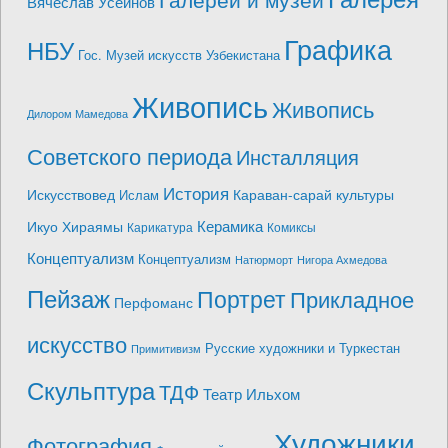
Вячеслав Усеинов
Графика
НБУ
Гос. Музей искусств Узбекистана
Живопись
Живопись
Дилором Мамедова
Советского периода
Инсталляция
История
Искусствовед
Караван-сарай культуры
Ислам
Керамика
Икуо Хираямы
Карикатура
Комиксы
Концептуализм
Концептуализм
Натюрморт
Нигора Ахмедова
Пейзаж
Портрет
Прикладное
Перфоманс
искусство
Русские художники и Туркестан
Примитивизм
Скульптура
ТДФ
Театр Ильхом
Художники
Фотография