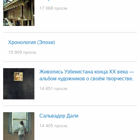
17 068 просм.
Хронология (Эпохи)
15 909 просм.
Живопись Узбекистана конца XX века —
альбом художников о своём творчестве.
14 651 просм.
Сальвадор Дали
14 405 просм.