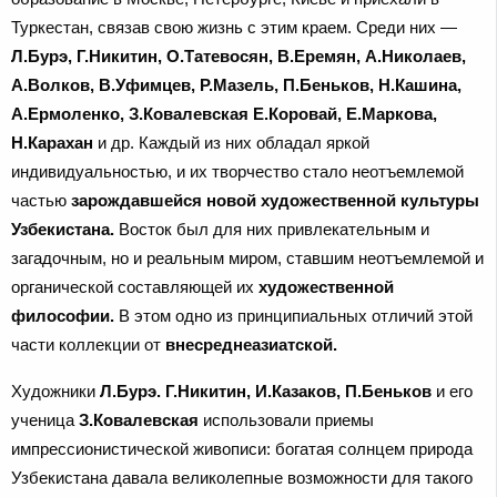
Туркестан, связав свою жизнь с этим краем. Среди них —
Л.Бурэ, Г.Никитин, О.Татевосян, В.Еремян, А.Николаев,
А.Волков, В.Уфимцев, Р.Мазель, П.Беньков, Н.Кашина,
А.Ермоленко, З.Ковалевская Е.Коровай, Е.Маркова,
Н.Карахан
и др. Каждый из них обладал яркой
индивидуальностью, и их творчество стало неотъемлемой
частью
зарождавшейся новой художественной культуры
Узбекистана.
Восток был для них привлекательным и
загадочным, но и реальным миром, ставшим неотъемлемой и
органической составляющей их
художественной
философии.
В этом одно из принципиальных отличий этой
части коллекции от
внесреднеазиатской.
Художники
Л.Бурэ. Г.Никитин, И.Казаков, П.Беньков
и его
ученица
З.Ковалевская
использовали приемы
импрессионистической живописи: богатая солнцем природа
Узбекистана давала великолепные возможности для такого