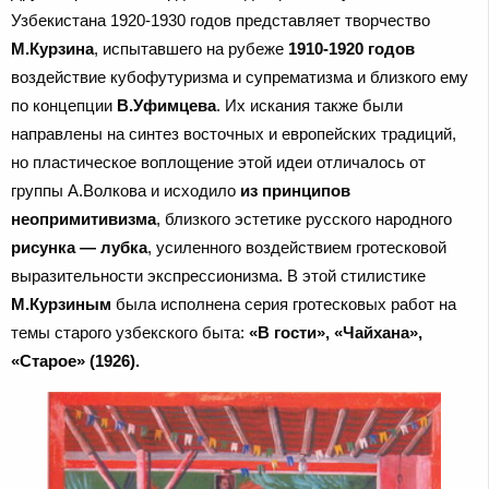
Узбекистана 1920-1930 годов представляет творчество
М.Курзина
, испытавшего на рубеже
1910-1920 годов
воздействие кубофутуризма и супрематизма и близкого ему
по концепции
В.Уфимцева
. Их искания также были
направлены на синтез восточных и европейских традиций,
но пластическое воплощение этой идеи отличалось от
группы А.Волкова и исходило
из принципов
неопримитивизма
, близкого эстетике русского народного
рисунка — лубка
, усиленного воздействием гротесковой
выразительности экспрессионизма. В этой стилистике
М.Курзиным
была исполнена серия гротесковых работ на
темы старого узбекского быта:
«В гости», «Чайхана»,
«Старое»
(1926).