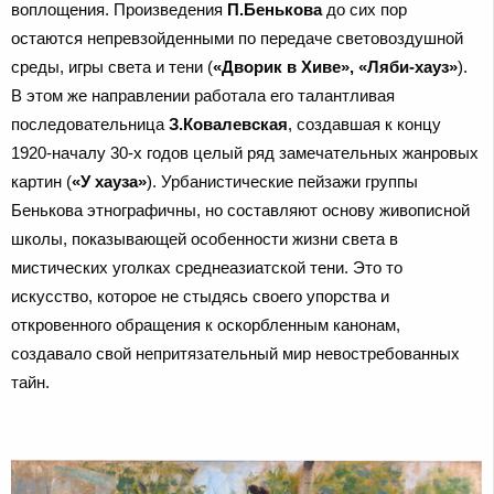
воплощения. Произведения
П.Бенькова
до сих пор
остаются непревзойденными по передаче световоздушной
среды, игры света и тени (
«Дворик в Хиве», «Ляби-хауз»
).
В этом же направлении работала его талантливая
последовательница
З.Ковалевская
, создавшая к концу
1920-началу 30-х годов целый ряд замечательных жанровых
картин (
«У хауза»
). Урбанистические пейзажи группы
Бенькова этнографичны, но составляют основу живописной
школы, показывающей особенности жизни света в
мистических уголках среднеазиатской тени. Это то
искусство, которое не стыдясь своего упорства и
откровенного обращения к оскорбленным канонам,
создавало свой непритязательный мир невостребованных
тайн.