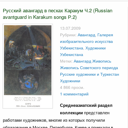
Русский авангард в песках Каракум Ч.2 (Russian
avantguard in Karakum songs Р.2)
13.07.2009
Рубрики:
Авангард
,
Галерея
изобразительного искусства
Узбекистана
,
Художники
Узбекистана
Метки:
Авангард
Живопись
Живопись Советского периода
Русские художники и Туркестан
Художники
4 866 просм.
1 комментарий
Среднеазиатский раздел
коллекции
представлен
работами художников, многие из которых получили
образование в Москве, Петербурге, Киеве и приехали в