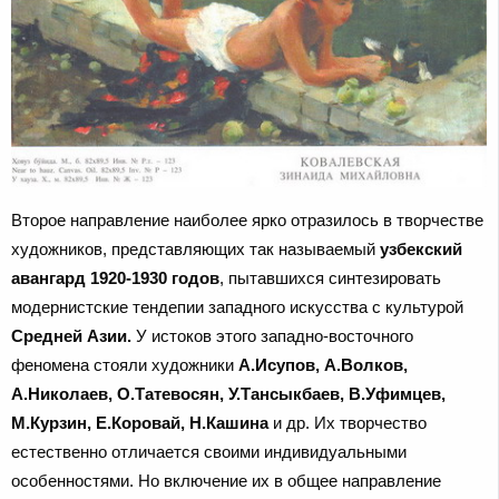
Второе направление наиболее ярко отразилось в творчестве
художников, представляющих так называемый
узбекский
авангард 1920-1930 годов
, пытавшихся синтезировать
модернистские тендепии западного искусства с культурой
Средней Азии.
У истоков этого западно-восточного
феномена стояли художники
А.Исупов, А.Волков,
А.Николаев, О.Татевосян, У.Тансыкбаев, В.Уфимцев,
М.Курзин, Е.Коровай, Н.Кашина
и др. Их творчество
естественно отличается своими индивидуальными
особенностями. Но включение их в общее направление