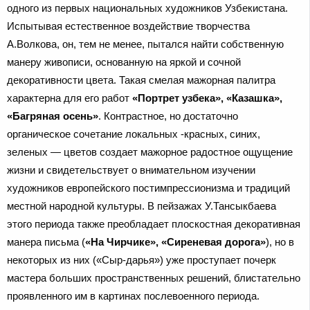
одного из первых национальных художников Узбекистана.
Испытывая естественное воздействие творчества
А.Волкова, он, тем не менее, пытался найти собственную
манеру живописи, основанную на яркой и сочной
декоративности цвета. Такая смелая мажорная палитра
характерна для его работ
«Портрет узбека», «Казашка»,
«Багряная осень»
. Контрастное, но достаточно
органическое сочетание локальных -красных, синих,
зеленых — цветов создает мажорное радостное ощущение
жизни и свидетельствует о внимательном изучении
художников европейского постимпрессионизма и традиций
местной народной культуры. В пейзажах У.Тансыкбаева
этого периода также преобладает плоскостная декоративная
манера письма (
«На Чирчике», «Сиреневая дорога»
), но в
некоторых из них («Сыр-дарья») уже проступает почерк
мастера больших пространственных решений, блистательно
проявленного им в картинах послевоенного периода.