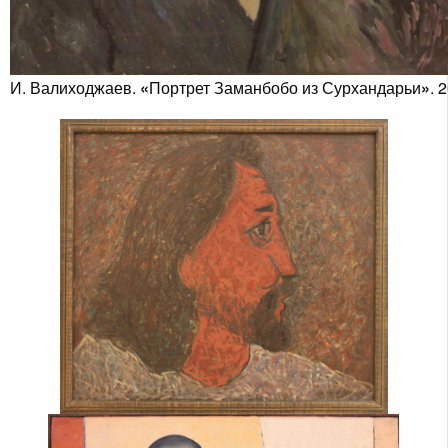
И. Валиходжаев.
«
Портрет Заманбобо из Сурхандарьи
»
. 