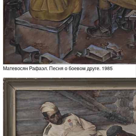
Матевосян Рафаэл. Песня о боевом друге. 1985