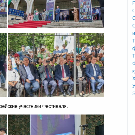
Р
С
С
и
Т
Т
Ф
к
У
Э
ейские участники Фестиваля.