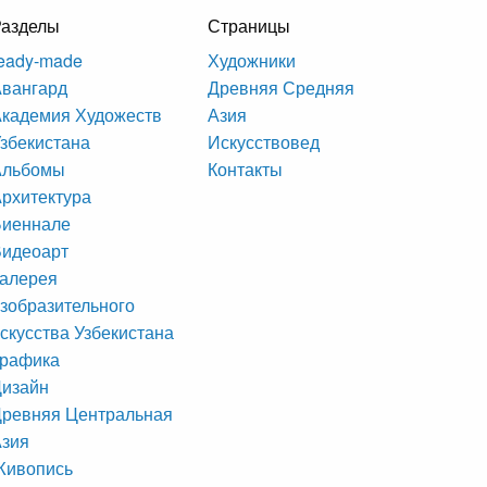
Разделы
Страницы
eady-made
Художники
вангард
Древняя Средняя
кадемия Художеств
Азия
збекистана
Искусствовед
Альбомы
Контакты
рхитектура
Биеннале
Видеоарт
алерея
зобразительного
скусства Узбекистана
Графика
Дизайн
ревняя Центральная
Азия
Живопись