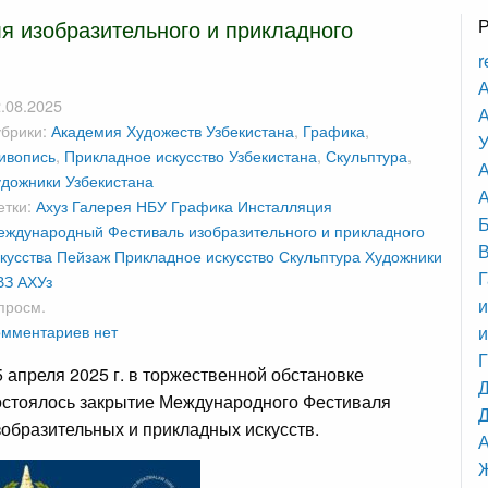
 изобразительного и прикладного
r
А
.08.2025
А
убрики:
Академия Художеств Узбекистана
,
Графика
,
У
ивопись
,
Прикладное искусство Узбекистана
,
Скульптура
,
дожники Узбекистана
А
етки:
Ахуз
Галерея НБУ
Графика
Инсталляция
ждународный Фестиваль изобразительного и прикладного
кусства
Пейзаж
Прикладное искусство
Скульптура
Художники
Г
ВЗ АХУз
и
просм.
мментариев нет
и
5 апреля 2025 г. в торжественной обстановке
остоялось закрытие Международного Фестиваля
Д
зобразительных и прикладных искусств.