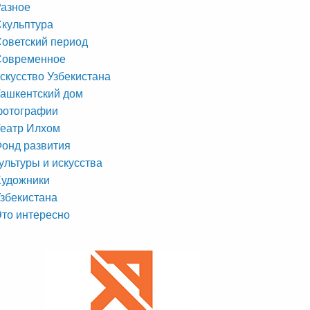
азное
кульптура
оветский период
Современное
скусство Узбекистана
ашкентский дом
фотографии
еатр Илхом
онд развития
ультуры и искусства
Художники
збекистана
то интересно