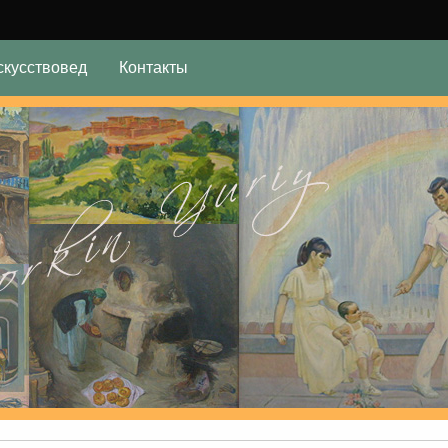
скусствовед
Контакты