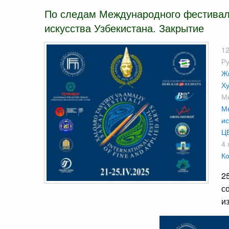
По следам Международного фестиваля
искусства Узбекистана. Закрытие
12
Р
Ж
Ху
М
Ме
ис
Ц
4 
Ко
2
с
и