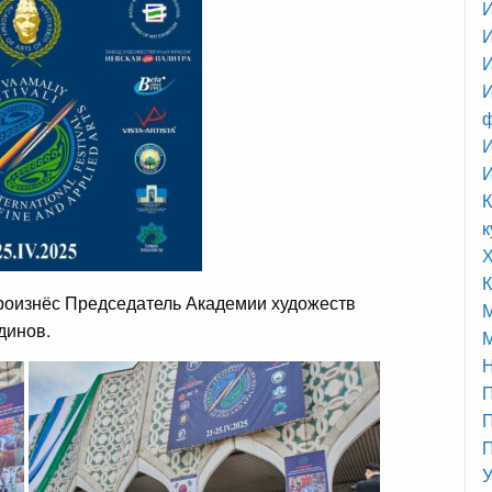
И
И
И
К
к
К
роизнёс Председатель Академии художеств
динов.
М
П
П
У