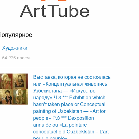
Популярное
Художники
64 276 просм.
Выставка, которая не состоялась
или «Концептуальная живопись
Узбекистана — «Искусство
народу» Ч.3 *** Exhibition which
hasn’t taken place or Сonceptual
painting of Uzbekistan — «Art for
people» Р.3 *** L’exposition
annulée ou «La peinture
conceptuelle d’Ouzbekistan – L’art
pour le peuple»