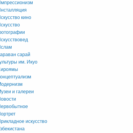
Импрессионизм
Инсталляция
скусство кино
скусство
фотографии
скусствовед
Ислам
араван сарай
ультуры им. Икуо
Хироямы
онцептуализм
Модернизм
узеи и галереи
Новости
Первобытное
ортрет
рикладное искусство
збекистана