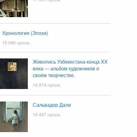
Хронология (Эпохи)
15 940 просм.
Живопись Узбекистана конца XX
века — альбом художников о
своём творчестве.
14 874 просм.
Сальвадор Дали
14 447 просм.