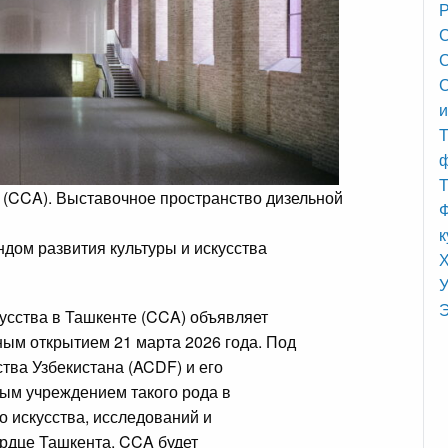
Р
С
С
и
Т
Т
 (CCA). Выставочное пространство дизельной
Ф
к
дом развития культуры и искусства
У
Э
усства в Ташкенте (CCA) объявляет
ным открытием 21 марта 2026 года. Под
тва Узбекистана (ACDF) и его
ым учреждением такого рода в
 искусства, исследований и
рдце Ташкента. CCA будет