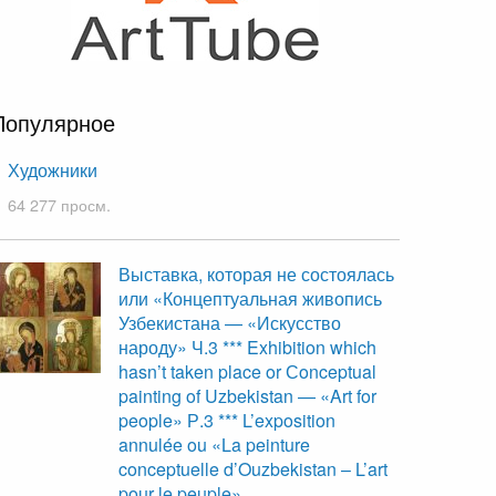
Популярное
Художники
64 277 просм.
Выставка, которая не состоялась
или «Концептуальная живопись
Узбекистана — «Искусство
народу» Ч.3 *** Exhibition which
hasn’t taken place or Сonceptual
painting of Uzbekistan — «Art for
people» Р.3 *** L’exposition
annulée ou «La peinture
conceptuelle d’Ouzbekistan – L’art
pour le peuple»