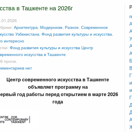
ства в Ташкенте на 2026г
r
.01.2026
А
убрики:
Архитектура
,
Модернизм
,
Разное
,
Современное
А
кусство Узбекистана
,
Фонд развития культуры и искусства
,
У
о интересно
етки:
Фонд развития культуры и искусства
Центр
А
временного искусства в Ташкенте
6 просм.
мментариев нет
Г
Центр современного искусства в Ташкенте
и
объявляет программу на
и
первый год работы перед открытием в марте 2026
года
Д