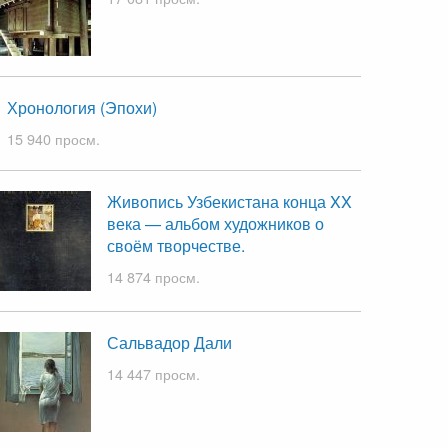
Хронология (Эпохи)
15 940 просм.
Живопись Узбекистана конца XX
века — альбом художников о
своём творчестве.
14 874 просм.
Сальвадор Дали
14 447 просм.