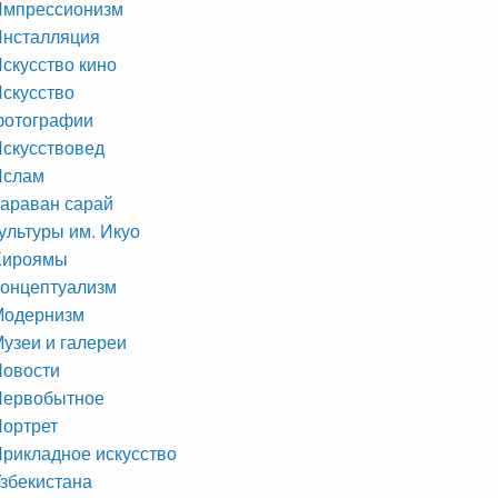
Импрессионизм
Инсталляция
скусство кино
скусство
фотографии
скусствовед
Ислам
араван сарай
ультуры им. Икуо
Хироямы
онцептуализм
Модернизм
узеи и галереи
Новости
Первобытное
ортрет
рикладное искусство
збекистана