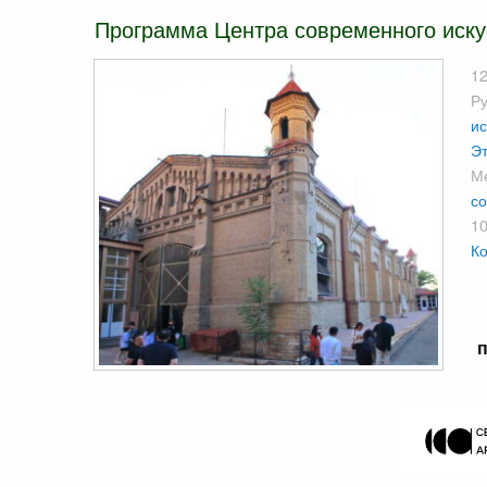
Программа Центра современного искус
12
Р
ис
Эт
М
со
10
Ко