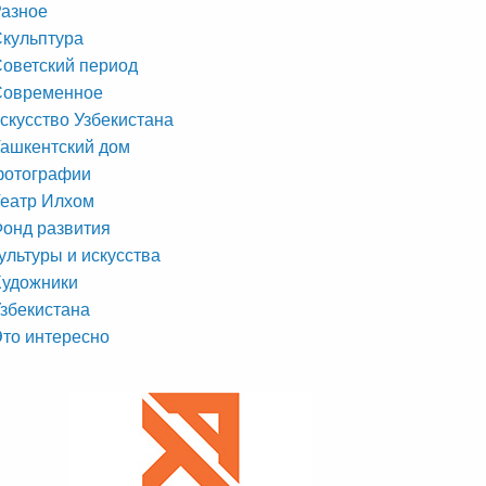
азное
кульптура
оветский период
Современное
скусство Узбекистана
ашкентский дом
фотографии
еатр Илхом
онд развития
ультуры и искусства
Художники
збекистана
то интересно