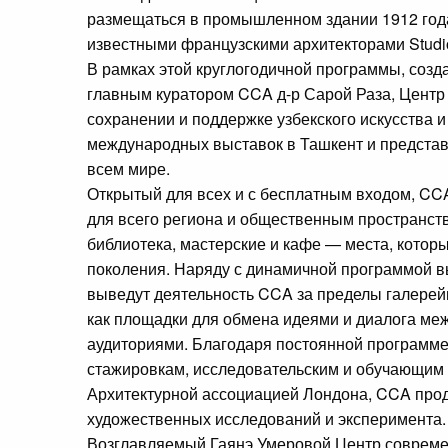
размещаться в промышленном здании 1912 год
известными французскими архитекторами Studi
В рамках этой круглогодичной программы, соз
главным куратором CCA д-р Сарой Раза, Центр 
сохранении и поддержке узбекского искусства и
международных выставок в Ташкент и представ
всем мире.
Открытый для всех и с бесплатным входом, CCA
для всего региона и общественным пространств
библиотека, мастерские и кафе — места, котор
поколения. Наряду с динамичной программой в
выведут деятельность CCA за пределы галерейн
как площадки для обмена идеями и диалога ме
аудиториями. Благодаря постоянной программе
стажировкам, исследовательским и обучающим 
Архитектурной ассоциацией Лондона, CCA прод
художественных исследований и эксперимента.
Возглавляемый Гаянэ Умеровой Центр современ