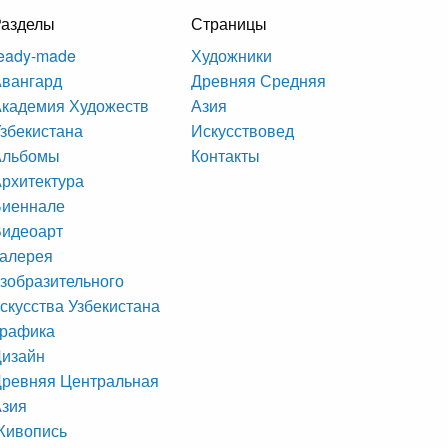
Разделы
Страницы
eady-made
Художники
вангард
Древняя Средняя
кадемия Художеств
Азия
збекистана
Искусствовед
Альбомы
Контакты
рхитектура
Биеннале
Видеоарт
алерея
зобразительного
скусства Узбекистана
Графика
Дизайн
ревняя Центральная
Азия
Живопись