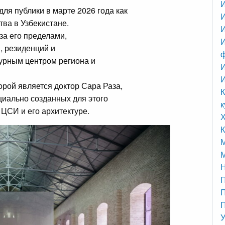
ля публики в марте 2026 года как
ва в Узбекистане.
И
за его пределами,
И
 резиденций и
турным центром региона и
И
рой является доктор Сара Раза,
К
циально созданных для этого
к
ЦСИ и его архитектуре.
К
М
П
П
У