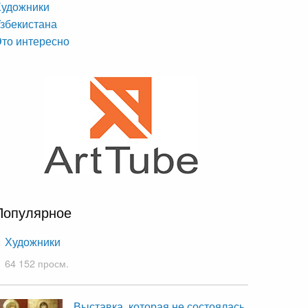
Художники
збекистана
то интересно
Популярное
Художники
64 152 просм.
Выставка, которая не состоялась