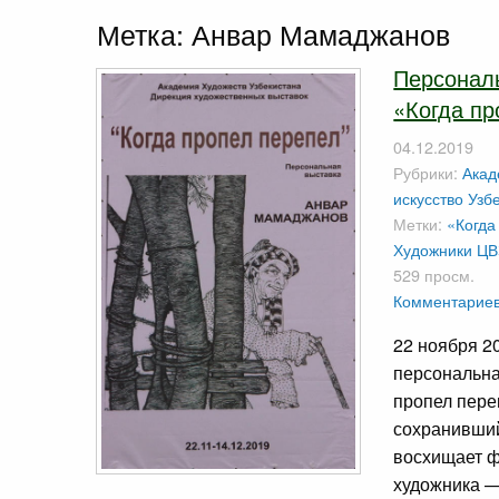
Метка:
Анвар Мамаджанов
Персонал
«Когда пр
04.12.2019
Рубрики:
Акад
искусство Узб
Метки:
«Когда
Художники
ЦВ
529 просм.
Комментариев
22 ноября 2
персональна
пропел пере
сохранивший
восхищает ф
художника —