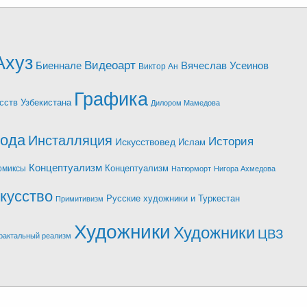
Ахуз
Видеоарт
Биеннале
Вячеслав Усеинов
Виктор Ан
Графика
сств Узбекистана
Дилором Мамедова
иода
Инсталляция
История
Искусствовед
Ислам
Концептуализм
Концептуализм
омиксы
Натюрморт
Нигора Ахмедова
кусство
Русские художники и Туркестан
Примитивизм
Художники
Художники
ЦВЗ
рактальный реализм