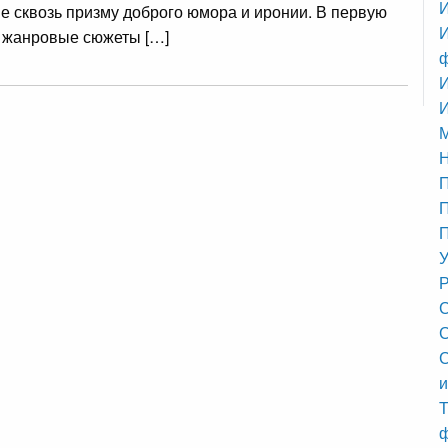
И
 сквозь призму доброго юмора и иронии. В первую
И
о жанровые сюжеты […]
И
М
П
П
У
Р
С
С
и
Т