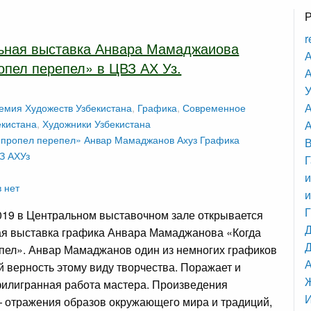
r
ьная выставка Анвара Мамаджаиова
А
опел перепел» в ЦВЗ АХ Уз.
А
У
емия Художеств Узбекистана
,
Графика
,
Современное
екистана
,
Художники Узбекистана
А
 пропел перепел»
Анвар Мамаджанов
Ахуз
Графика
З АХУз
Г
и
 нет
и
019 в Центральном выставочном зале открывается
я выставка графика Анвара Мамаджанова «Когда
Д
пел». Анвар Мамаджанов один из немногих графиков
 верность этому виду творчества. Поражает и
илигранная работа мастера. Произведения
 отражения образов окружающего мира и традиций,