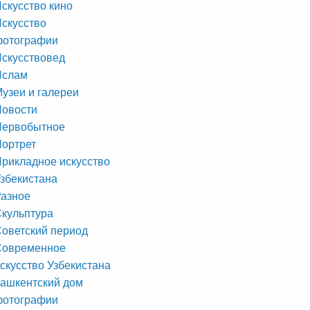
скусство кино
скусство
фотографии
скусствовед
Ислам
узеи и галереи
Новости
Первобытное
ортрет
рикладное искусство
збекистана
азное
кульптура
оветский период
Современное
скусство Узбекистана
ашкентский дом
фотографии