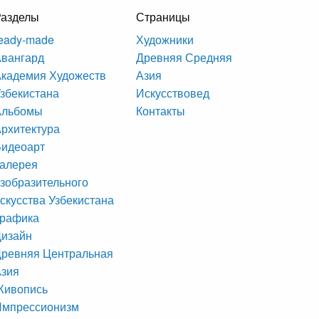
Разделы
Страницы
eady-made
Художники
вангард
Древняя Средняя
кадемия Художеств
Азия
збекистана
Искусствовед
Альбомы
Контакты
рхитектура
Видеоарт
алерея
зобразительного
скусства Узбекистана
Графика
Дизайн
ревняя Центральная
Азия
Живопись
Импрессионизм