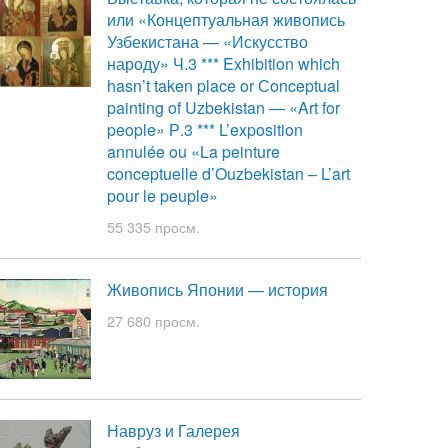
или «Концептуальная живопись
Узбекистана — «Искусство
народу» Ч.3 *** Exhibition which
hasn’t taken place or Сonceptual
painting of Uzbekistan — «Art for
people» Р.3 *** L’exposition
annulée ou «La peinture
conceptuelle d’Ouzbekistan – L’art
pour le peuple»
55 335 просм.
Живопись Японии — история
27 680 просм.
Навруз и Галерея