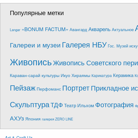
Популярные метки
Акварель
«BONUM FACTUM»
Авангард
Актуальное
Langar
Галерея НБУ
Галереи и музеи
Гос. Музей иску
Живопись
Живопись Советского пер
Керамика
Караван-сарай культуры Икуо Хираямы
Карикатура
К
Пейзаж
Портрет
Прикладное ис
Перфоманс
Скульптура
Фотография
ТДФ
Театр Ильхом
Ф
АХУз
Япония
галерея ZERO LINE
Art & Craft Uz