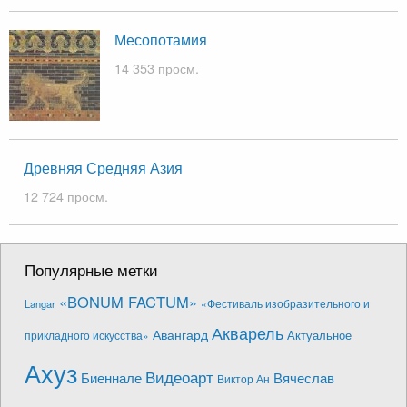
Месопотамия
14 353 просм.
Древняя Средняя Азия
12 724 просм.
Популярные метки
«BONUM FACTUM»
«Фестиваль изобразительного и
Langar
Акварель
Авангард
Актуальное
прикладного искусства»
Ахуз
Видеоарт
Биеннале
Вячеслав
Виктор Ан