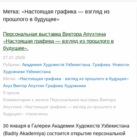
Метка:
«Настоящая графика — взгляд из
прошлого в будущее»
Персональная выставка Виктора Апухтина
«Настоящая графика — взгляд из прошлого в
будущее».
27.01.2026
Рубрики:
Академия Художеств Узбекистана
,
Графика
,
Новости
,
Художники Узбекистана
Метки:
«Настоящая графика - взгляд из прошлого в будущее»
Ахуз
Виктор Апухтин
Графика
Художники
0 просм.
Комментарии
к записи Персональная выставка Виктора
Апухтина «Настоящая графика — взгляд из прошлого в
будущее».
отключены
30 января в Галереи Академии Художеств Узбекистана
(Badiiy Akademiya) состоится открытие персональной