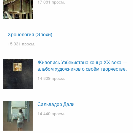
17 081 просм.
Хронология (Эпохи)
15 931 просм.
Живопись Узбекистана конца XX века —
альбом художников о своём творчестве.
14 809 просм.
Сальвадор Дали
14 440 просм.