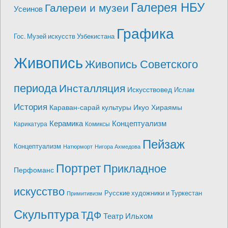
Галерея НБУ
Галереи и музеи
Усеинов
Графика
Гос. Музей искусств Узбекистана
Живопись
Живопись Советского
периода
Инсталляция
Искусствовед
Ислам
История
Караван-сарай культуры Икуо Хираямы
Керамика
Концептуализм
Карикатура
Комиксы
Пейзаж
Концептуализм
Натюрморт
Нигора Ахмедова
Портрет
Прикладное
Перфоманс
искусство
Русские художники и Туркестан
Примитивизм
Скульптура
ТДФ
Театр Ильхом