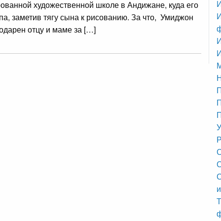
И
ованной художественной школе в Андижане, куда его
И
па, заметив тягу сына к рисованию. За что, Умиджон
одарен отцу и маме за […]
И
М
П
П
У
Р
С
С
и
Т