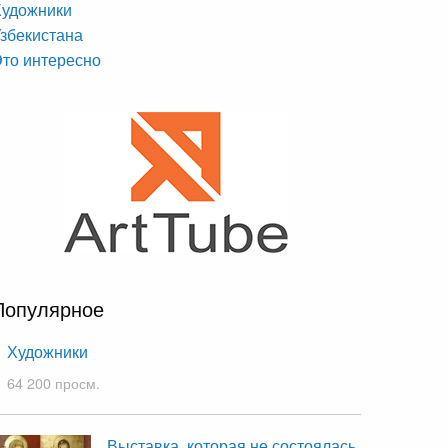
Художники
збекистана
то интересно
Популярное
Художники
64 200 просм.
Выставка, которая не состоялась