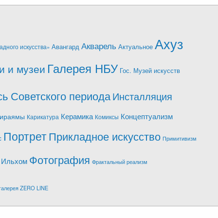
Ахуз
Акварель
Авангард
Актуальное
адного искусства»
Галерея НБУ
и и музеи
Гос. Музей искусств
ь Советского периода
Инсталляция
Керамика
Концептуализм
Хираямы
Карикатура
Комиксы
Портрет
Прикладное искусство
с
Примитивизм
Фотография
 Ильхом
Фрактальный реализм
галерея ZERO LINE