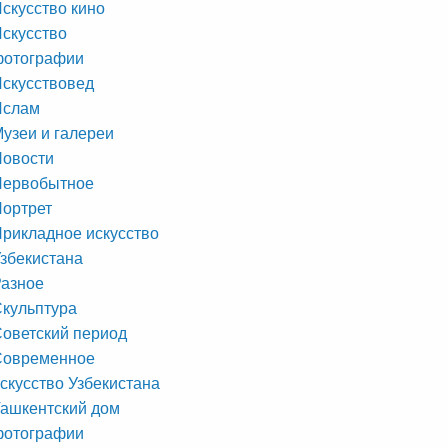
скусство кино
скусство
фотографии
скусствовед
Ислам
узеи и галереи
Новости
Первобытное
ортрет
рикладное искусство
збекистана
азное
кульптура
оветский период
Современное
скусство Узбекистана
ашкентский дом
фотографии