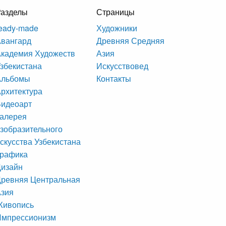
Разделы
Страницы
eady-made
Художники
вангард
Древняя Средняя
кадемия Художеств
Азия
збекистана
Искусствовед
Альбомы
Контакты
рхитектура
Видеоарт
алерея
зобразительного
скусства Узбекистана
Графика
Дизайн
ревняя Центральная
Азия
Живопись
Импрессионизм