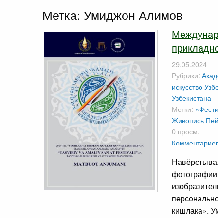
Метка:
Умиджон Алимов
Междунар
прикладно
29.05.2024
Рубрики:
Акад
искусство Узб
Узбекистана
Метки:
«Фести
Живопись
Пей
0 просм.
Комментариев
Навёрстывая
фотографии 
изобразител
персональн
кишлака». У