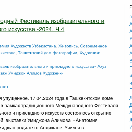
r
одный Фестиваль изобразительного и
А
го искусства -2024. Ч.4
А
У
емия Художеств Узбекистана
,
Живопись
,
Современное
екистана
,
Ташкентский дом фотографии
,
Художники
А
валь изобразительного и прикладного искусства»
Ахуз
Г
заж
Умиджон Алимов
Художники
и
и
 нет
 упущенное. 17.04.2024 года в Ташкекнтском доме
Д
в рамках традиционного Международного Фестиваля
ьного и прикладного искусств состоялось открытие
ой выставки Умиджона Алимова «Анатомия
миджан родился в Андижане. Учился в