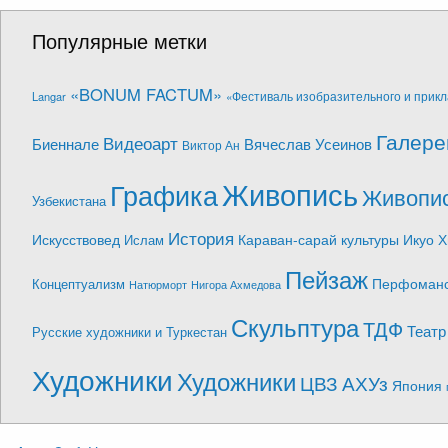
Популярные метки
«BONUM FACTUM»
Langar
«Фестиваль изобразительного и прикл
Галере
Видеоарт
Биеннале
Вячеслав Усеинов
Виктор Ан
Живопись
Графика
Живопис
Узбекистана
История
Искусствовед
Караван-сарай культуры Икуо 
Ислам
Пейзаж
Перфоман
Концептуализм
Натюрморт
Нигора Ахмедова
Скульптура
ТДФ
Театр
Русские художники и Туркестан
Художники
Художники
ЦВЗ АХУз
Япония