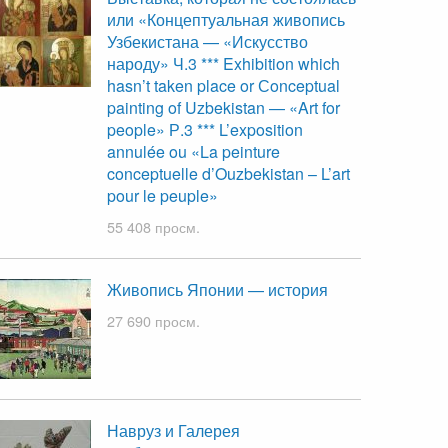
или «Концептуальная живопись
Узбекистана — «Искусство
народу» Ч.3 *** Exhibition which
hasn’t taken place or Сonceptual
painting of Uzbekistan — «Art for
people» Р.3 *** L’exposition
annulée ou «La peinture
conceptuelle d’Ouzbekistan – L’art
pour le peuple»
55 408 просм.
Живопись Японии — история
27 690 просм.
Навруз и Галерея