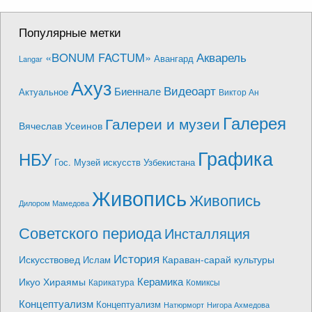
Популярные метки
Акварель
«BONUM FACTUM»
Авангард
Langar
Ахуз
Видеоарт
Биеннале
Актуальное
Виктор Ан
Галерея
Галереи и музеи
Вячеслав Усеинов
Графика
НБУ
Гос. Музей искусств Узбекистана
Живопись
Живопись
Дилором Мамедова
Советского периода
Инсталляция
История
Искусствовед
Караван-сарай культуры
Ислам
Керамика
Икуо Хираямы
Карикатура
Комиксы
Концептуализм
Концептуализм
Натюрморт
Нигора Ахмедова