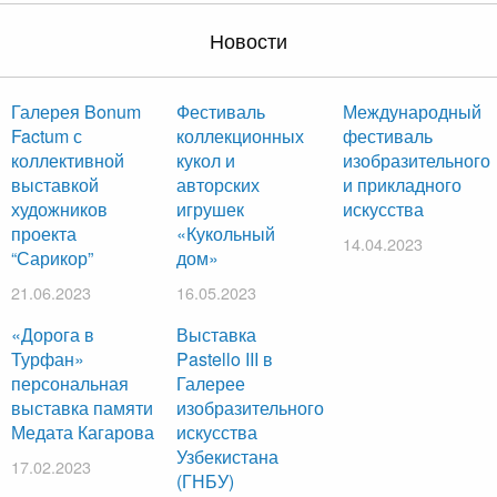
Новости
Галерея Bonum
Фестиваль
Международный
Factum с
коллекционных
фестиваль
коллективной
кукол и
изобразительного
выставкой
авторских
и прикладного
художников
игрушек
искусства
проекта
«Кукольный
14.04.2023
“Сарикор”
дом»
21.06.2023
16.05.2023
«Дорога в
Выставка
Турфан»
Pastello III в
персональная
Галерее
выставка памяти
изобразительного
Медата Кагарова
искусства
Узбекистана
17.02.2023
(ГНБУ)