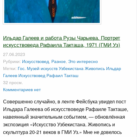
Ильдар Галеев и работа Рузы Чарыева. Портрет
искусствоведа Рафаила Такташа, 1971 (ГМИ Уз)
27.06.2023
Рубрики:
Искусствовед
,
Разное
,
Это интересно
Метки:
Гос. Музей искусств Узбекистана
Живопись
Ильдар
Галеев
Искусствовед
Рафаил Такташ
32 просм.
Комментариев нет
Совершенно случайно, в ленте Фейсбука увидел пост
Ильдара Галеева об искусствоведе Рафаиле Такташе,
навеянный значительным событием, — обновлённая
экспозиция «Искусство Узбекистана. Живопись и
скульптура 20-21 веков в ГМИ Уз.» Мне не довелось