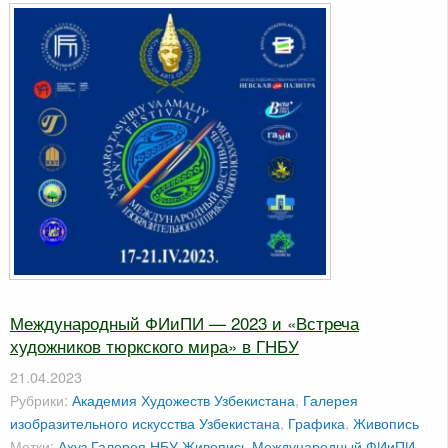
Международный ФИиПИ — 2023 и «Встреча
художников тюркского мира» в ГНБУ
21.04.2023
Рубрики:
Академия Художеств Узбекистана
,
Галерея
изобразительного искусства Узбекистана
,
Графика
,
Живопись
Метки:
Ахуз
Галерея НБУ
Живопись
Международный ФИиПИ