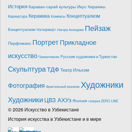
История
Караван-сарай культуры Икуо Хираямы
Керамика
Концептуализм
Карикатура
Комиксы
Пейзаж
Концептуализм
Натюрморт
Нигора Ахмедова
Портрет
Прикладное
Перфоманс
искусство
Русские художники и Туркестан
Примитивизм
Скульптура
ТДФ
Театр Ильхом
Художники
Фотография
Фрактальный реализм
Художники
ЦВЗ АХУз
Япония
галерея ZERO LINE
© 2026 Искусство в Узбекистане
История искусства в Узбекистане и в мире