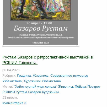
Рустам Базаров с ретроспективной выставкой в
РСШИИ Ташкента.
30.04.2023
Рубрики:
Графика
,
Живопись
,
Современное искусство
Узбекистана
,
Художники Узбекистана
Метки:
"Хайот сурнай учун соната"
Живопись
Пейзаж
Портрет
РСШИИ
Рустам Базаров
Художники
53 просм.
комментария 3