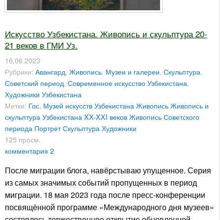
Искусство Узбекистана. Живопись и скульптура 20-
21 веков в ГМИ Уз.
16.06.2023
Рубрики:
Авангард
,
Живопись
,
Музеи и галереи
,
Скульптура
,
Советский период
,
Современное искусство Узбекистана
,
Художники Узбекистана
Метки:
Гос. Музей искусств Узбекистана
Живопись
Живопись и
скульптура Узбекистана XX-XXI веков
Живопись Советского
периода
Портрет
Скульптура
Художники
125 просм.
комментария 2
После миграции блога, навёрстываю упущенное. Серия
из самых значимых событий пропущенных в период
миграции. 18 мая 2023 года после пресс-конференции
посвящённой программе «Международного дня музеев»
состоялось торжественное открытие обновленной