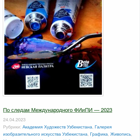
По следам Международного ФИиПИ — 2023
24.04.2023
Рубрики:
Академия Художеств Узбекистана
,
Галерея
изобразительного искусства Узбекистана
,
Графика
,
Живопись
,