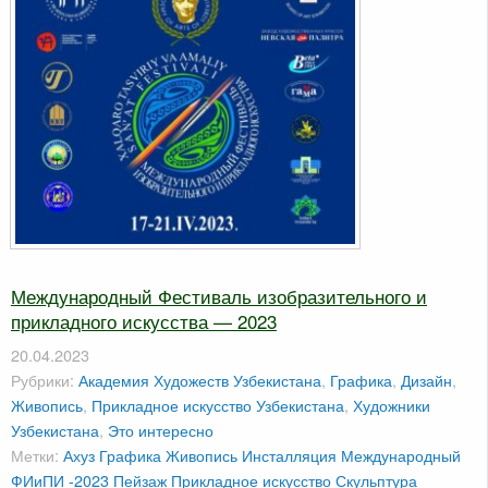
Международный Фестиваль изобразительного и
прикладного искусства — 2023
20.04.2023
Рубрики:
Академия Художеств Узбекистана
,
Графика
,
Дизайн
,
Живопись
,
Прикладное искусство Узбекистана
,
Художники
Узбекистана
,
Это интересно
Метки:
Ахуз
Графика
Живопись
Инсталляция
Международный
ФИиПИ -2023
Пейзаж
Прикладное искусство
Скульптура