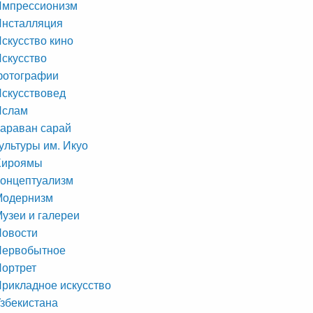
Импрессионизм
Инсталляция
скусство кино
скусство
фотографии
скусствовед
Ислам
араван сарай
ультуры им. Икуо
Хироямы
онцептуализм
Модернизм
узеи и галереи
Новости
Первобытное
ортрет
рикладное искусство
збекистана