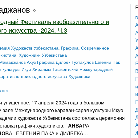
аджанов »
r
одный Фестиваль изобразительного и
А
го искусства -2024. Ч.3
А
У
емия Художеств Узбекистана
,
Графика
,
Современное
екистана
,
Художники Узбекистана
А
 Мамаджанов
Ахуз
Графика
Дилбек Тухтакулов
Евгений Пак
й культуры Икуо Хираямы
Ташкентский международный
оративно-прикладного искусства
Художники
Г
и
 нет
и
 упущенное. 17 апреля 2024 года в большом
 зале Международного караван-сарая культуры Икуо
Д
демии художеств Узбекистана состоялась церемония
ставка графики художников:
АНВАР
А
НОВ
А, ЕВГЕНИЯ ПАКА и ДИЛБЕКА…