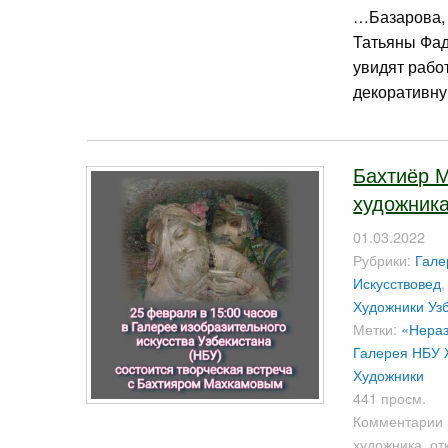
…Базарова, 
Татьяны Фад
увидят раб
декоративну
Бахтиёр М
художника
01.03.2022
Рубрики:
Гале
Искусствовед
Художники Уз
Метки:
«Нераз
Галерея НБУ
Художники
441 просм.
Комментарии
художника.
от