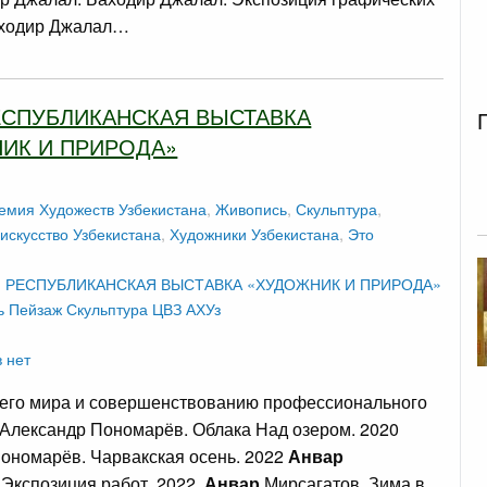
аходир Джалал…
РЕСПУБЛИКАНСКАЯ ВЫСТАВКА
ИК И ПРИРОДА»
емия Художеств Узбекистана
,
Живопись
,
Скульптура
,
искусство Узбекистана
,
Художники Узбекистана
,
Это
I РЕСПУБЛИКАНСКАЯ ВЫСТАВКА «ХУДОЖНИК И ПРИРОДА»
ь
Пейзаж
Скульптура
ЦВЗ АХУз
 нет
го мира и совершенствованию профессионального
 Александр Пономарёв. Облака Над озером. 2020
ономарёв. Чарвакская осень. 2022
Анвар
 Экспозиция работ. 2022.
Анвар
Мирсагатов. Зима в