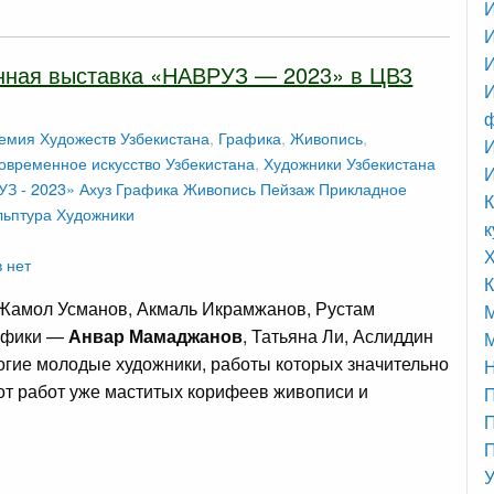
И
нная выставка «НАВРУЗ — 2023» в ЦВЗ
И
емия Художеств Узбекистана
,
Графика
,
Живопись
,
И
овременное искусство Узбекистана
,
Художники Узбекистана
З - 2023»
Ахуз
Графика
Живопись
Пейзаж
Прикладное
К
льптура
Художники
к
 нет
К
Жамол Усманов, Акмаль Икрамжанов, Рустам
рафики —
Анвар Мамаджанов
, Татьяна Ли, Аслиддин
М
огие молодые художники, работы которых значительно
от работ уже маститых корифеев живописи и
П
П
У