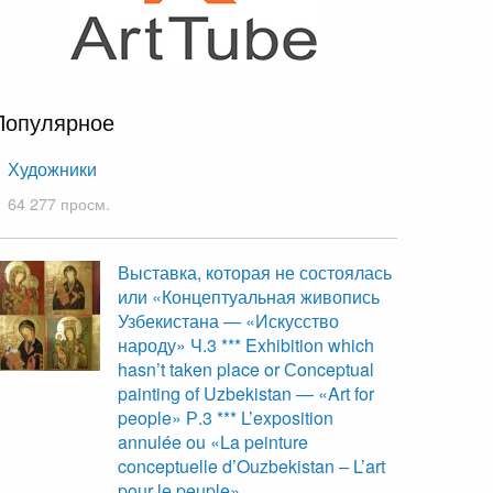
Популярное
Художники
64 277 просм.
Выставка, которая не состоялась
или «Концептуальная живопись
Узбекистана — «Искусство
народу» Ч.3 *** Exhibition which
hasn’t taken place or Сonceptual
painting of Uzbekistan — «Art for
people» Р.3 *** L’exposition
annulée ou «La peinture
conceptuelle d’Ouzbekistan – L’art
pour le peuple»