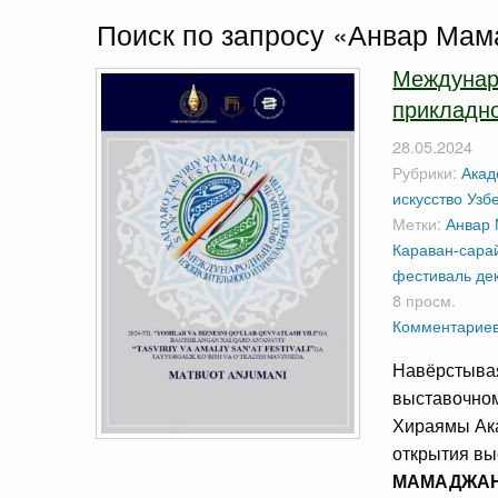
Поиск по запросу «Анвар Мам
Междунар
прикладно
28.05.2024
Рубрики:
Акад
искусство Узб
Метки:
Анвар
Караван-сара
фестиваль дек
8 просм.
Комментариев
Навёрстывая
выставочном
Хираямы Ака
открытия вы
МАМАДЖА