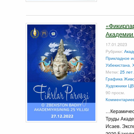
«Фикирлар
Академии 
17.01.2023
Рубрики:
Акад
Прикладное ис
Узбекистана
,
Метки:
25 лет
Графика
Живо
Художники
ЦВ
90 просм.
Комментариев
…Керамичес
Труды Акад
Исаев. Эксп
2020 Баходи