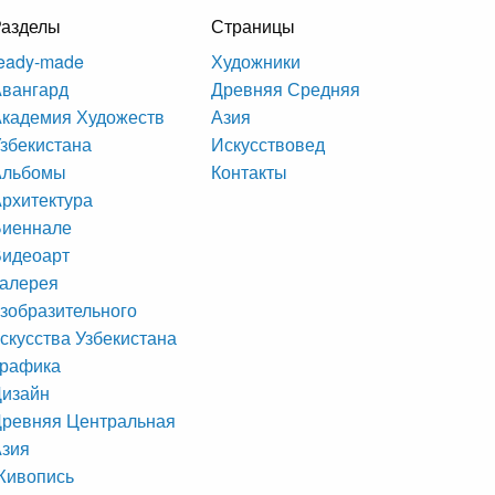
Разделы
Страницы
eady-made
Художники
вангард
Древняя Средняя
кадемия Художеств
Азия
збекистана
Искусствовед
Альбомы
Контакты
рхитектура
Биеннале
Видеоарт
алерея
зобразительного
скусства Узбекистана
Графика
Дизайн
ревняя Центральная
Азия
Живопись