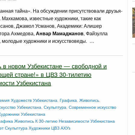
нная тайна». На обсуждении присутствовали друзья-
. Махкамова, известные художники, такие как
санов, Джамол Усманов, Академики: Алишер
гора Ахмедова,
Анвар Мамаджанов
, Файзулла
 молодые художники и искусствоведы. …
 в новом Узбекистане — свободной и
щей стране!» в ЦВЗ 30-тилетию
мости Узбекистана
емия Художеств Узбекистана
,
Графика
,
Живопись
,
кусство Узбекистана
,
Скульптура
,
Современное искусство
Художники Узбекистана
рафика
Живопись
К 30-летию Независимости Узбекистана
ет
Скульптура
Художники
ЦВЗ АХУз