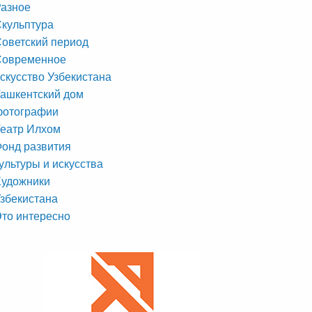
азное
кульптура
оветский период
Современное
скусство Узбекистана
ашкентский дом
фотографии
еатр Илхом
онд развития
ультуры и искусства
Художники
збекистана
то интересно