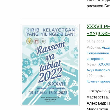
рисунков Б
XXXVII 
«ХУДОЖН
03.01.2023
Рубрики:
Акад
Современное 
интересно
Метки:
XXXVI
Ахуз
Живопис
100 просм.
Комментариев
…окружающе
мастерства.
Александр П
Мирсагатов.