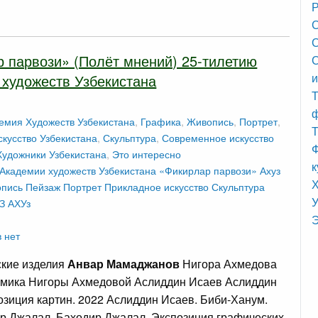
Р
С
С
 парвози» (Полёт мнений) 25-тилетию
и
художеств Узбекистана
Т
емия Художеств Узбекистана
,
Графика
,
Живопись
,
Портрет
,
Т
кусство Узбекистана
,
Скульптура
,
Современное искусство
Ф
Художники Узбекистана
,
Это интересно
к
 Академии художеств Узбекистана
«Фикирлар парвози»
Ахуз
пись
Пейзаж
Портрет
Прикладное искусство
Скульптура
У
З АХУз
Э
 нет
кие изделия
Анвар Мамаджанов
Нигора Ахмедова
емика Нигоры Ахмедовой Аслиддин Исаев Аслиддин
озиция картин. 2022 Аслиддин Исаев. Биби-Ханум.
р Джалал. Баходир Джалал. Экспозиция графических