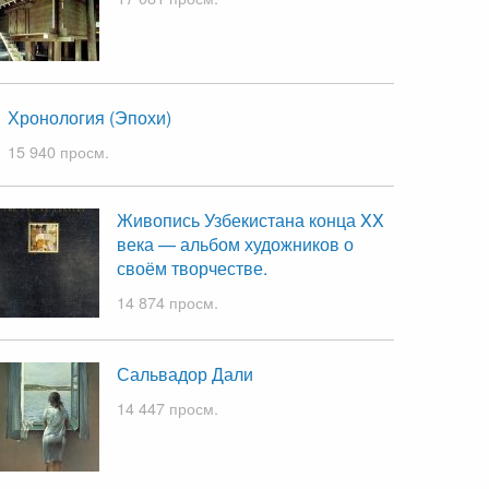
Хронология (Эпохи)
15 940 просм.
Живопись Узбекистана конца XX
века — альбом художников о
своём творчестве.
14 874 просм.
Сальвадор Дали
14 447 просм.