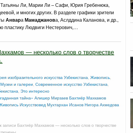
Татьяны Ли, Марии Ли – Сафи, Юрия Гребенюка,
еевой, и многих других. В разделе графики зрители
оты
Анвар
а
Мамаджанов
а, Аслддина Каланова, и др.,
ю пластику Людвиги Нестерович,…
ахкамов — несколько слов о творчестве
.
рея изобразительного искусства Узбекистана
,
Живопись
,
,
Музеи и галереи
,
Современное искусство Узбекистана
,
бекистана
,
Это интересно
гаданная тайна»
Алишер Мирзаев
Бахтиёр Махкамов
Живопись
Искусствовед
Мухтархан Исанов
Нигора Ахмедова
к записи Бахтиёр Махкамов — несколько слов о творчестве
ключены