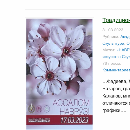
Традицио
31.03.2023
Рубрики:
Акад
Скульптура
,
С
Метки:
«НАВРУ
искусство
Ску
78 просм.
Комментариев
…Фадеева, 
Базаров, г
Каланов, мн
отличаются 
графики….