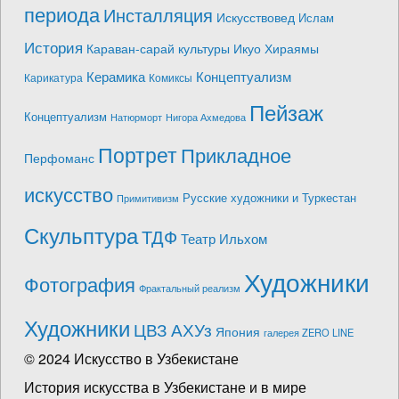
периода
Инсталляция
Искусствовед
Ислам
История
Караван-сарай культуры Икуо Хираямы
Керамика
Концептуализм
Карикатура
Комиксы
Пейзаж
Концептуализм
Натюрморт
Нигора Ахмедова
Портрет
Прикладное
Перфоманс
искусство
Русские художники и Туркестан
Примитивизм
Скульптура
ТДФ
Театр Ильхом
Художники
Фотография
Фрактальный реализм
Художники
ЦВЗ АХУз
Япония
галерея ZERO LINE
© 2024 Искусство в Узбекистане
История искусства в Узбекистане и в мире