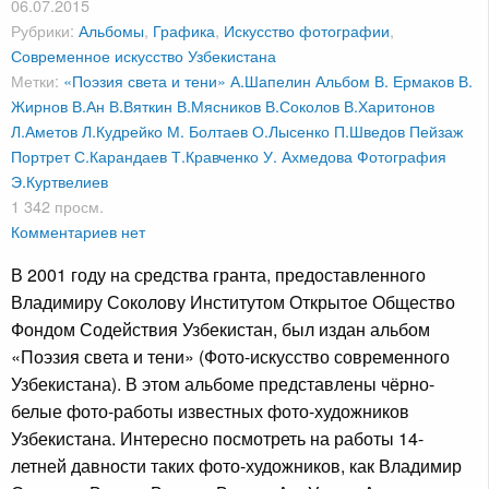
06.07.2015
Рубрики:
Альбомы
,
Графика
,
Искусство фотографии
,
Современное искусство Узбекистана
Метки:
«Поэзия света и тени»
А.Шапелин
Альбом
В. Ермаков
В.
Жирнов
В.Ан
В.Вяткин
В.Мясников
В.Соколов
В.Харитонов
Л.Аметов
Л.Кудрейко
М. Болтаев
О.Лысенко
П.Шведов
Пейзаж
Портрет
С.Карандаев
Т.Кравченко
У. Ахмедова
Фотография
Э.Куртвелиев
1 342 просм.
Комментариев нет
В 2001 году на средства гранта, предоставленного
Владимиру Соколову Институтом Открытое Общество
Фондом Содействия Узбекистан, был издан альбом
«Поэзия света и тени» (Фото-искусство современного
Узбекистана). В этом альбоме представлены чёрно-
белые фото-работы известных фото-художников
Узбекистана. Интересно посмотреть на работы 14-
летней давности таких фото-художников, как Владимир