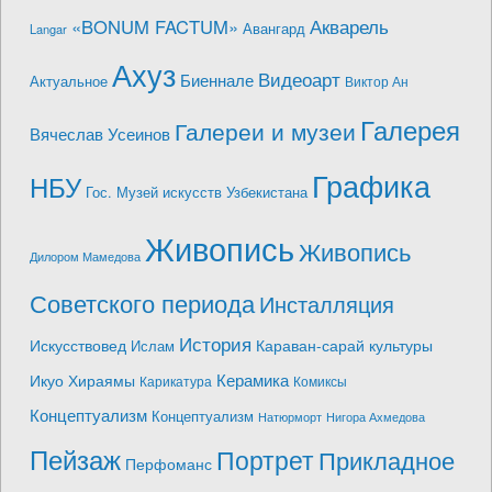
Акварель
«BONUM FACTUM»
Авангард
Langar
Ахуз
Видеоарт
Биеннале
Актуальное
Виктор Ан
Галерея
Галереи и музеи
Вячеслав Усеинов
Графика
НБУ
Гос. Музей искусств Узбекистана
Живопись
Живопись
Дилором Мамедова
Советского периода
Инсталляция
История
Искусствовед
Караван-сарай культуры
Ислам
Керамика
Икуо Хираямы
Карикатура
Комиксы
Концептуализм
Концептуализм
Натюрморт
Нигора Ахмедова
Пейзаж
Портрет
Прикладное
Перфоманс