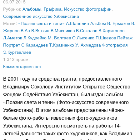
06.07.2015
Рубрики:
Альбомы
,
Графика
,
Искусство фотографии
,
Современное искусство Узбекистана
Метки:
«Поэзия света и тени»
А.Шапелин
Альбом
В. Ермаков
В.
Жирнов
В.Ан
В.Вяткин
В.Мясников
В.Соколов
В.Харитонов
Л.Аметов
Л.Кудрейко
М. Болтаев
О.Лысенко
П.Шведов
Пейзаж
Портрет
С.Карандаев
Т.Кравченко
У. Ахмедова
Фотография
Э.Куртвелиев
1 342 просм.
Комментариев нет
В 2001 году на средства гранта, предоставленного
Владимиру Соколову Институтом Открытое Общество
Фондом Содействия Узбекистан, был издан альбом
«Поэзия света и тени» (Фото-искусство современного
Узбекистана). В этом альбоме представлены чёрно-
белые фото-работы известных фото-художников
Узбекистана. Интересно посмотреть на работы 14-
летней давности таких фото-художников, как Владимир