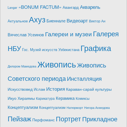
Акварель
«BONUM FACTUM»
Авангард
Langar
Ахуз
Видеоарт
Биеннале
Актуальное
Виктор Ан
Галерея
Галереи и музеи
Вячеслав Усеинов
Графика
НБУ
Гос. Музей искусств Узбекистана
Живопись
Живопись
Дилором Мамедова
Советского периода
Инсталляция
История
Искусствовед
Караван-сарай культуры
Ислам
Керамика
Икуо Хираямы
Карикатура
Комиксы
Концептуализм
Концептуализм
Натюрморт
Нигора Ахмедова
Пейзаж
Портрет
Прикладное
Перфоманс