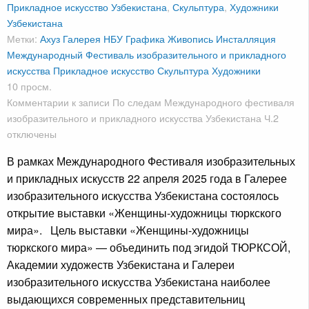
Прикладное искусство Узбекистана
,
Скульптура
,
Художники
Узбекистана
Метки:
Ахуз
Галерея НБУ
Графика
Живопись
Инсталляция
Международный Фестиваль изобразительного и прикладного
искусства
Прикладное искусство
Скульптура
Художники
10 просм.
Комментарии
к записи По следам Международного фестиваля
изобразительного и прикладного искусства Узбекистана Ч.2
отключены
В рамках Международного Фестиваля изобразительных
и прикладных искусств 22 апреля 2025 года в Галерее
изобразительного искусства Узбекистана состоялось
открытие выставки «Женщины-художницы тюркского
мира». Цель выставки «Женщины-художницы
тюркского мира» — объединить под эгидой ТЮРКСОЙ,
Академии художеств Узбекистана и Галереи
изобразительного искусства Узбекистана наиболее
выдающихся современных представительниц