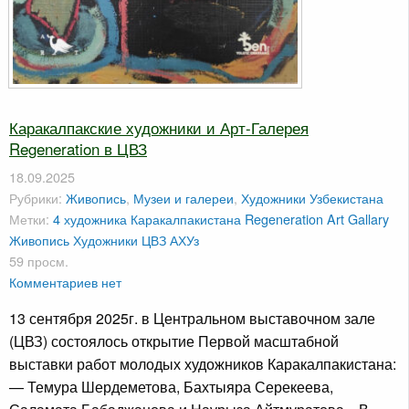
Каракалпакские художники и Арт-Галерея
Regeneration в ЦВЗ
18.09.2025
Рубрики:
Живопись
,
Музеи и галереи
,
Художники Узбекистана
Метки:
4 художника Каракалпакистана
Regeneration Art Gallary
Живопись
Художники
ЦВЗ АХУз
59 просм.
Комментариев нет
13 сентября 2025г. в Центральном выставочном зале
(ЦВЗ) состоялось открытие Первой масштабной
выставки работ молодых художников Каракалпакистана:
— Темура Шердеметова, Бахтыяра Серекеева,