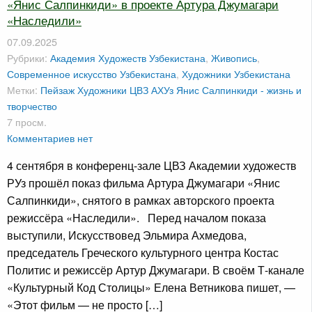
«Янис Салпинкиди» в проекте Артура Джумагари
«Наследили»
07.09.2025
Рубрики:
Академия Художеств Узбекистана
,
Живопись
,
Современное искусство Узбекистана
,
Художники Узбекистана
Метки:
Пейзаж
Художники
ЦВЗ АХУз
Янис Салпинкиди - жизнь и
творчество
7 просм.
Комментариев нет
4 сентября в конференц-зале ЦВЗ Академии художеств
РУз прошёл показ фильма Артура Джумагари «Янис
Салпинкиди», снятого в рамках авторского проекта
режиссёра «Наследили». Перед началом показа
выступили, Искусствовед Эльмира Ахмедова,
председатель Греческого культурного центра Костас
Политис и режиссёр Артур Джумагари. В своём Т-канале
«Культурный Код Столицы» Елена Ветникова пишет, —
«Этот фильм — не просто […]