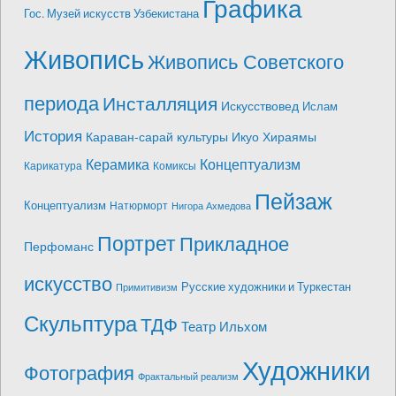
Графика
Гос. Музей искусств Узбекистана
Живопись
Живопись Советского
периода
Инсталляция
Искусствовед
Ислам
История
Караван-сарай культуры Икуо Хираямы
Керамика
Концептуализм
Карикатура
Комиксы
Пейзаж
Концептуализм
Натюрморт
Нигора Ахмедова
Портрет
Прикладное
Перфоманс
искусство
Русские художники и Туркестан
Примитивизм
Скульптура
ТДФ
Театр Ильхом
Художники
Фотография
Фрактальный реализм