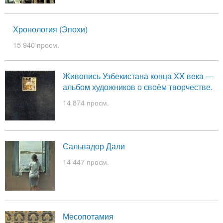
Хронология (Эпохи)
15 940 просм.
Живопись Узбекистана конца XX века —
альбом художников о своём творчестве.
14 874 просм.
Сальвадор Дали
14 447 просм.
Месопотамия