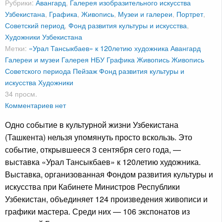
Рубрики:
Авангард
,
Галерея изобразительного искусства
Узбекистана
,
Графика
,
Живопись
,
Музеи и галереи
,
Портрет
,
Советский период
,
Фонд развития культуры и искусства
,
Художники Узбекистана
Метки:
«Урал Тансыкбаев» к 120летию художника
Авангард
Галереи и музеи
Галерея НБУ
Графика
Живопись
Живопись
Советского периода
Пейзаж
Фонд развития культуры и
искусства
Художники
34 просм.
Комментариев нет
Одно событие в культурной жизни Узбекистана
(Ташкента) нельзя упомянуть просто вскользь. Это
событие, открывшееся 3 сентября сего года, —
выставка «Урал Тансыкбаев» к 120летию художника.
Выставка, организованная Фондом развития культуры и
искусства при Кабинете Министров Республики
Узбекистан, объединяет 124 произведения живописи и
графики мастера. Среди них — 106 экспонатов из